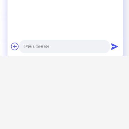
Photo
Video Call
Audio Call