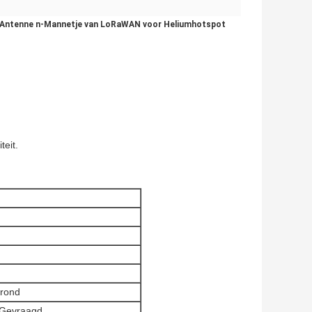
e Antenne n-Mannetje van LoRaWAN voor Heliumhotspot
teit.
Grond
 Gevraagd