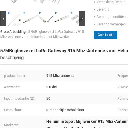
Verpakking Details:
Levertijd:
Betalingscondities:
Levering vermogen:
Grote Afbeelding :
5.9dBi glasvezel LoRa Gateway 915
Contact
Mhz-Antenne voor Heliumhotspot Mijnwerker
5.9dBi glasvezel LoRa Gateway 915 Mhz-Antenne voor Hel
beschrijving
productnaam:
915 Mhz-antnena
Freque
Aanwinst:
5.8 dBi
VSWR:
Inputimpedantie (Ω):
50
Polaris
Schakelaar:
N mannelijke schakelaar
Radone
Heliumhotspot Mijnwerker 915 Mhz-Anten
Markeren: