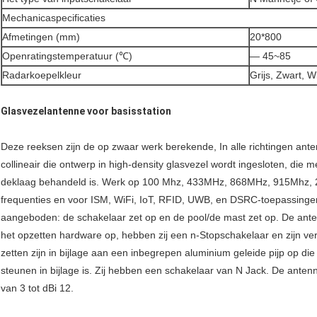
Mechanicaspecificaties
Afmetingen (mm)
20*800
Openratingstemperatuur (℃)
— 45~85
Radarkoepelkleur
Grijs, Zwart, W
Glasvezelantenne voor basisstation
Deze reeksen zijn de op zwaar werk berekende, In alle richtingen ante
collineair die ontwerp in high-density glasvezel wordt ingesloten, die
deklaag behandeld is. Werk op 100 Mhz, 433MHz, 868MHz, 915Mhz, 2
frequenties en voor ISM, WiFi, IoT, RFID, UWB, en DSRC-toepassinge
aangeboden: de schakelaar zet op en de pool/de mast zet op. De ant
het opzetten hardware op, hebben zij een n-Stopschakelaar en zijn v
zetten zijn in bijlage aan een inbegrepen aluminium geleide pijp op d
steunen in bijlage is. Zij hebben een schakelaar van N Jack. De ante
van 3 tot dBi 12.