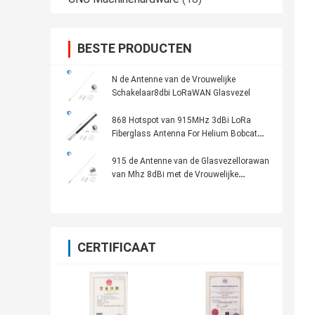
BESTE PRODUCTEN
N de Antenne van de Vrouwelijke
Schakelaar8dbi LoRaWAN Glasvezel
868 Hotspot van 915MHz 3dBi LoRa
Fiberglass Antenna For Helium Bobcat
HNT Mijnwerker
915 de Antenne van de Glasvezellorawan
van Mhz 8dBi met de Vrouwelijke
Schakelaar van N
CERTIFICAAT