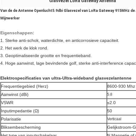
Glasvezel LoRa Gateway Antenna
Van de de Antenne Openlucht5.9dbi Glasvezel van LoRa Gateway 915MHz d
Mijnwerker
Eigenschappen:
1. Sterke anti-schok, waterdichte, en anticorrosieve capaciteit.
2.
Het werk de klok rond.
3.
Geoptimaliseerde grootte en frequentieband.
4. Hoge aanwinst, lage bevindende golf, sterke anti-interference capaci
Elektrospecificaties van ultra-Ultra-wideband glasvezelantenne
Frequentiegebied (Herz)
8600-930 Mhz
Aanwinst (dBi)
5.8
VSWR
≤2.0
Inputimpedantie (Ω)
50
Polarisatie
Verticaal
Bliksembescherming
Gelijkstroom-
Het type van inputschakelaar
N Mannetje of