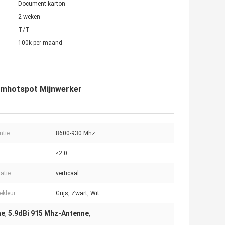
Document karton
2 weken
T/T
100k per maand
iumhotspot Mijnwerker
ntie:
8600-930 Mhz
≤2.0
atie:
verticaal
kleur:
Grijs, Zwart, Wit
ne
5.9dBi 915 Mhz-Antenne
,
,