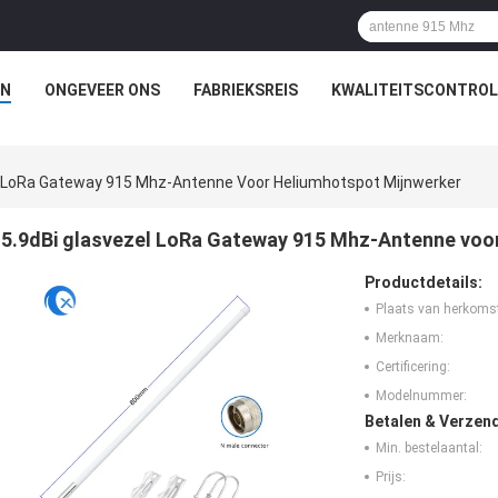
N
ONGEVEER ONS
FABRIEKSREIS
KWALITEITSCONTROL
l LoRa Gateway 915 Mhz-Antenne Voor Heliumhotspot Mijnwerker
5.9dBi glasvezel LoRa Gateway 915 Mhz-Antenne voo
Productdetails:
Plaats van herkoms
Merknaam:
Certificering:
Modelnummer:
Betalen & Verzen
Min. bestelaantal:
Prijs: