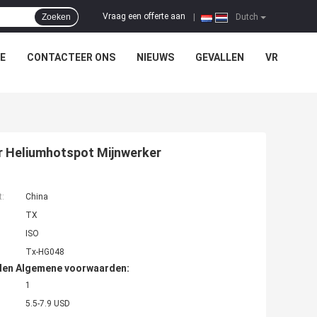
Vraag een offerte aan
Zoeken
|
Dutch
E
CONTACTEER ONS
NIEUWS
GEVALLEN
VR
r Heliumhotspot Mijnwerker
t:
China
TX
ISO
Tx-HG048
den Algemene voorwaarden:
1
5.5-7.9 USD