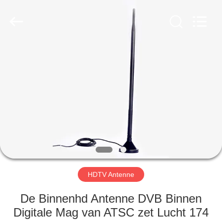
Dongguan
Tengxiang
Electronics
Co.,
Ltd..
All
Rights
Reserved.
HUIS
PRODUCTEN
ONGEVEER
ONS
FABRIEKSREIS
HDTV Antenne
KWALITEITSCONTROLE
De Binnenhd Antenne DVB Binnen
Digitale Mag van ATSC zet Lucht 174