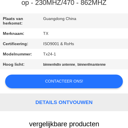
CONTACTEER
op - 230MHZ/470 - 862MHZ
ONS
Plaats van
Guangdong China
herkomst:
NIEUWS
Merknaam:
TX
Certificering:
ISO9001 & RoHs
GEVALLEN
Modelnummer:
Tx24-1
VR
Hoog licht:
,
binnenhdtv antenne
binnenfmantenne
SITEMAP
CONTACTEER ONS!
PRIVACY
DETAILS ONTVOUWEN
POLICY
vergelijkbare producten