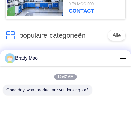
0.79 MOQ:500
CONTACT
populaire categorieën
Alle
De Antenne van
GSM-GPRS-antenne
Brady Mao
Omniwifi
10:47 AM
GPS-
De Antenne van het
Navigatieantenne
glasvezelBasisstation
Good day, what product are you looking for?
de antenne van de
Heliumantenne
wifiontvanger
magnetische
de Antenne van 3G