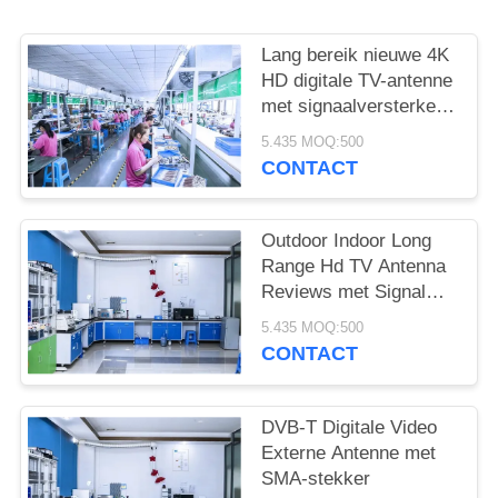
Lang bereik nieuwe 4K
HD digitale TV-antenne
met signaalversterker
voor Smart TV en All
5.435 MOQ:500
TV voor lokale kanalen
CONTACT
binnen en buiten
Outdoor Indoor Long
Range Hd TV Antenna
Reviews met Signal
Booster Digitale HD
5.435 MOQ:500
Antenna voor Smart TV
CONTACT
en All TV
DVB-T Digitale Video
Externe Antenne met
SMA-stekker