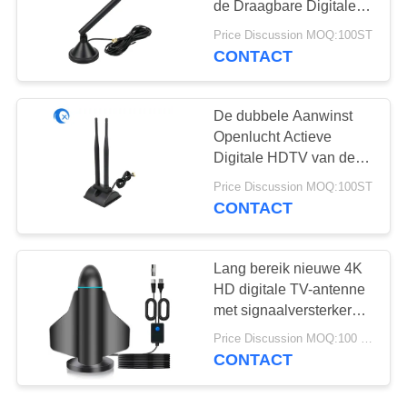
de Draagbare Digitale
Antenne 470MHZ
Price Discussion MOQ:100ST
RG174
CONTACT
De dubbele Aanwinst
Openlucht Actieve
Digitale HDTV van de
Band Draagbare HD
Price Discussion MOQ:100ST
Antenne 8DBI
CONTACT
Lang bereik nieuwe 4K
HD digitale TV-antenne
met signaalversterker
voor Smart TV en All TV
Price Discussion MOQ:100 stuks
voor lokale kanalen
CONTACT
binnen en buiten