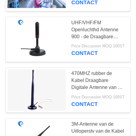
CONTACT
binnen en buiten
UHF/VHF/FM
Openluchthd Antenne
900 - de Draagbare
Openluchtantenne van
Price Discussion MOQ:100ST
1800MHZ
CONTACT
470MHZ rubber de
Kabel Draagbare
Digitale Antenne van 3M
van de Eendantenne
Price Discussion MOQ:100ST
met de Mannelijke
CONTACT
Schakelaar van SMA
3M-Antenne van de
Uitloperstv van de Kabel