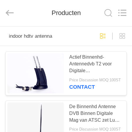
Dongguan
Tengxiang
Electronics
Producten
Co.,
Ltd..
All
Rights
Reserved.
HUIS
indoor hdtv antenna
PRODUCTEN
Actief Binnenhd-
Antennedvb T2 voor
ONGEVEER
Digitale
ONS
TV/Radioprogramma's
Price Discussion MOQ:100ST
CONTACT
FABRIEKSREIS
De Binnenhd Antenne
KWALITEITSCONTROLE
DVB Binnen Digitale
Mag van ATSC zet Lucht
174 op - 230MHZ/470 -
Price Discussion MOQ:100ST