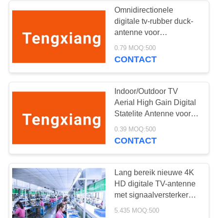
Omnidirectionele
digitale tv-rubber duck-
antenne voor
binnenshuis met RP-
0.79 MOQ:500
SMA mannelijk
CONTACT
Indoor/Outdoor TV
Aerial High Gain Digital
Statelite Antenne voor
VHF/UHF-tv-signalen
0.39 MOQ:500
CONTACT
Lang bereik nieuwe 4K
HD digitale TV-antenne
met signaalversterker
voor Smart TV en All TV
5.435 MOQ:500
voor lokale kanalen