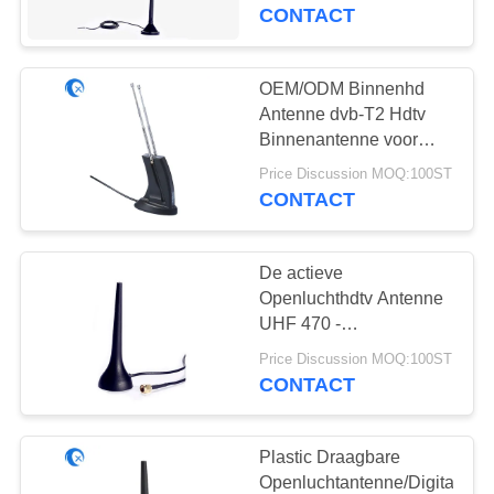
CONTACTEER
862MHZ
CONTACT
ONS
OEM/ODM Binnenhd
NIEUWS
Antenne dvb-T2 Hdtv
Binnenantenne voor
Digitale TV/Radio
GEVALLEN
Price Discussion MOQ:100ST
CONTACT
VR
De actieve
Openluchthdtv Antenne
SITEMAP
UHF 470 -
860MHZ/VHF 174 - 230
Price Discussion MOQ:100ST
van Antenne Digitale TV
PRIVACY
CONTACT
POLICY
Plastic Draagbare
Openluchtantenne/Digitale