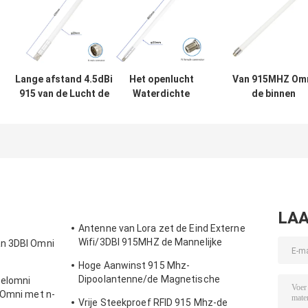
Lange afstand 4.5dBi
Het openlucht
Van 915MHZ Om
915 van de Lucht de
Waterdichte
de binnen
Uitrustingsgelijkstroom
5.8dBi-Type van
openluchtrpsm
Mhz Grond van het
glasvezelantenne
Lora Lorawan
Antennehelium
N 915 Mhz-
antenne van de 
Antenne voor
glasvezelanten
LoRa Gateway
3dBi
LAA
Antenne van Lora zet de Eind Externe
Wifi/3DBI 915MHZ de Mannelijke
an 3DBI Omni
Schakelaar van SMA op
Hoge Aanwinst 915 Mhz-
Dipoolantenne/de Magnetische
zelomni
Openlucht Richtingantenne van Omni
 Omni met n-
Vrije Steekproef RFID 915 Mhz-de