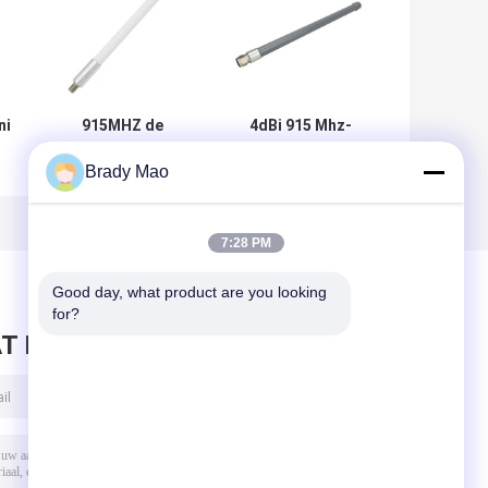
ni
915MHZ de
4dBi 915 Mhz-
openlucht
Glasvezelantenne
Brady Mao
a
Richting4dbi
voor de
Antenne van
mijnwerker van
de
Glasvezelomni/n-
RAK Bobcat Nebra
ne
Type Antenne
Bobcat Helium
7:28 PM
Hotspot
Good day, what product are you looking 
for?
T BERICHT ACHTER