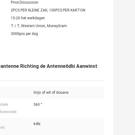
Price Discussion
2PCS PER KLEINE ZAK, 100PCS PER KARTON
15-20 het werkdagen
T / T, Western Union, MoneyGram
3000pcs per dag
eantenne Richting de Antenne6dbi Aanwinst
Grijs of wit of douane
ntale
360 °
doorsnede:
6dbi
st: