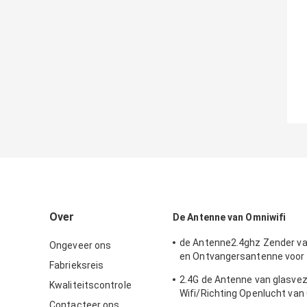
Over
De Antenne van Omniwifi
de Antenne2.4ghz Zender v
Ongeveer ons
en Ontvangersantenne voor
Fabrieksreis
Openlucht/Binnen
2.4G de Antenne van glasve
Kwaliteitscontrole
Wifi/Richting Openlucht van
Contacteer ons