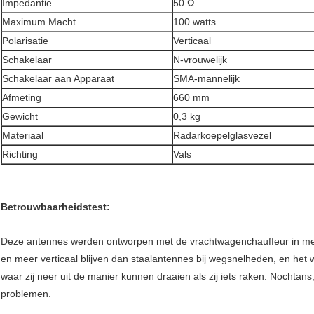
Impedantie
50 Ω
Maximum Macht
100 watts
Polarisatie
Verticaal
Schakelaar
N-vrouwelijk
Schakelaar aan Apparaat
SMA-mannelijk
Afmeting
660 mm
Gewicht
0,3 kg
Materiaal
Radarkoepelglasvezel
Richting
Vals
Betrouwbaarheidstest:
Deze antennes werden ontworpen met de vrachtwagenchauffeur in mening
en meer verticaal blijven dan staalantennes bij wegsnelheden, en het
waar zij neer uit de manier kunnen draaien als zij iets raken. Nochta
problemen.