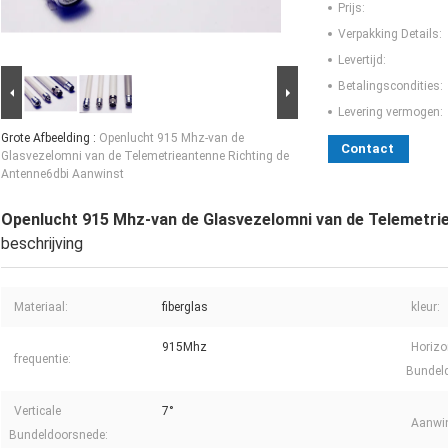
Prijs:
Verpakking Details:
Levertijd:
Betalingscondities:
Levering vermogen:
Grote Afbeelding :
Openlucht 915 Mhz-van de
Contact
Glasvezelomni van de Telemetrieantenne Richting de
Antenne6dbi Aanwinst
Openlucht 915 Mhz-van de Glasvezelomni van de Telemetri
beschrijving
Materiaal:
fiberglas
kleur:
915Mhz
Horizo
frequentie:
Bundel
Verticale
7°
Aanwin
Bundeldoorsnede: