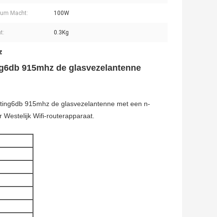
um Macht:
100W
t:
0.3Kg
z
ng6db 915mhz de glasvezelantenne
hting6db 915mhz de glasvezelantenne met een n-
Westelijk Wifi-routerapparaat.