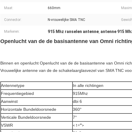
Maat:
660mm
Maxim
Connector:
N-vrouwelijke SMA TNC
Gewich
915 Mhz ranselen antenne
antenne 915 Mh
Markeren:
,
Openlucht van de de basisantenne van Omni richti
Binnen en openlucht Openlucht van de de basisantenne van Omni ric
Vrouwelijke antenne van de de schakelaarglasvezel van SMA TNC voor 
Antennetype
In alle richtingen
Frequentiegebied
915Mhz
Aanwinst
dbi 6
Horizontale Bundeldoorsnede
360°
Verticale Bundeldoorsnede
7°
VSWR
< 1="">