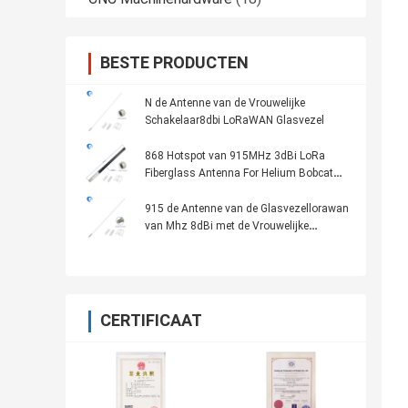
BESTE PRODUCTEN
N de Antenne van de Vrouwelijke
Schakelaar8dbi LoRaWAN Glasvezel
868 Hotspot van 915MHz 3dBi LoRa
Fiberglass Antenna For Helium Bobcat
HNT Mijnwerker
915 de Antenne van de Glasvezellorawan
van Mhz 8dBi met de Vrouwelijke
Schakelaar van N
CERTIFICAAT