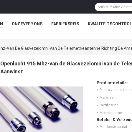
N
ONGEVEER ONS
FABRIEKSREIS
KWALITEITSCONTROL
hz-Van De Glasvezelomni Van De Telemetrieantenne Richting De Ant
Openlucht 915 Mhz-van de Glasvezelomni van de Tele
Aanwinst
Productdetails:
Plaats van herkoms
Merknaam:
Certificering:
Modelnummer:
Betalen & Verzen
Min. bestelaantal: