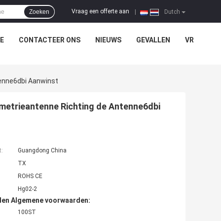
Vraag een offerte aan
Zoeken
|
Dutch
E
CONTACTEER ONS
NIEUWS
GEVALLEN
VR
enne6dbi Aanwinst
metrieantenne Richting de Antenne6dbi
t:
Guangdong China
TX
ROHS CE
Hg02-2
den Algemene voorwaarden:
100ST