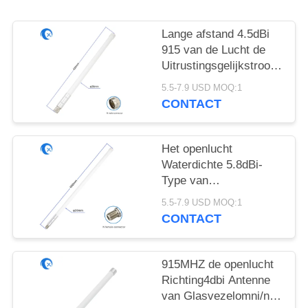
Lange afstand 4.5dBi
915 van de Lucht de
Uitrustingsgelijkstroom
Mhz Grond van het
5.5-7.9 USD MOQ:1
Antennehelium
CONTACT
Het openlucht
Waterdichte 5.8dBi-
Type van
glasvezelantenne N
5.5-7.9 USD MOQ:1
915 Mhz-Antenne voor
CONTACT
LoRa Gateway
915MHZ de openlucht
Richting4dbi Antenne
van Glasvezelomni/n-