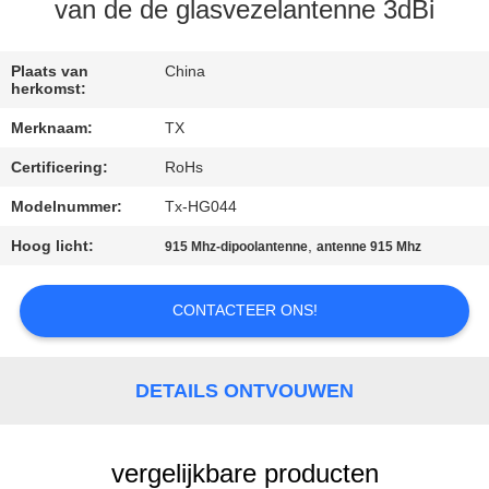
CONTACTEER
van de de glasvezelantenne 3dBi
ONS
Plaats van
China
herkomst:
NIEUWS
Merknaam:
TX
Certificering:
RoHs
GEVALLEN
Modelnummer:
Tx-HG044
VR
Hoog licht:
,
915 Mhz-dipoolantenne
antenne 915 Mhz
SITEMAP
CONTACTEER ONS!
PRIVACY
DETAILS ONTVOUWEN
POLICY
vergelijkbare producten