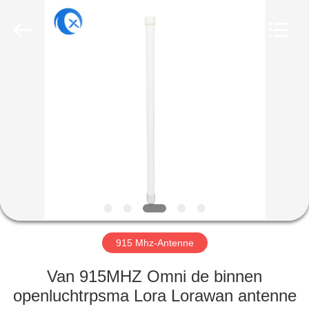
Dongguan
Tengxiang
Electronics
Co.,
Ltd..
All
Rights
Reserved.
HUIS
PRODUCTEN
ONGEVEER
ONS
FABRIEKSREIS
915 Mhz-Antenne
KWALITEITSCONTROLE
Van 915MHZ Omni de binnen
openluchtrpsma Lora Lorawan antenne