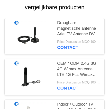
vergelijkbare producten
Draagbare
magnetische antenne
Ariel TV Antenne DVB-
T2 Digital Camper
Price Discussion MOQ:100 stuks
CONTACT
OEM / ODM 2.4G 3G
4G Wimax Antenna
LTE 4G Flat Wimax
Magnetische Externe
Price Discussion MOQ:100 stuks
Antenna
CONTACT
Indoor / Outdoor TV