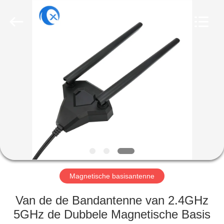
Dongguan
Tengxiang
Electronics
Co.,
Ltd..
All
Rights
Reserved.
HUIS
PRODUCTEN
ONGEVEER
ONS
FABRIEKSREIS
Magnetische basisantenne
KWALITEITSCONTROLE
Van de de Bandantenne van 2.4GHz
5GHz de Dubbele Magnetische Basis