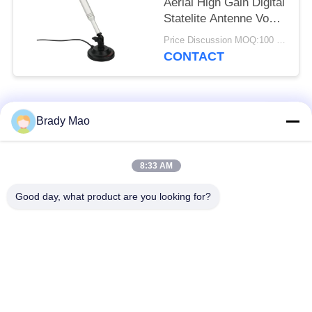
Aerial High Gain Digital
Statelite Antenne Voor
VHF / UHF TV-signalen
Price Discussion MOQ:100 stuks
CONTACT
populaire categorieën
Alle
Brady Mao
De Antenne van
8:33 AM
GSM-GPRS-antenne
Omniwifi
Good day, what product are you looking for?
GPS-
De Antenne van het
Navigatieantenne
glasvezelBasisstation
de antenne van de
Heliumantenne
wifiontvanger