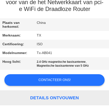
CONTACTEER
voor van de het Netwerkkaart van pci-
ONS
e WiFi de Draadloze Router
NIEUWS
Plaats van
China
herkomst:
Merknaam:
TX
GEVALLEN
Certificering:
ISO
Modelnummer:
Tx-AB041
VR
Hoog licht:
,
2.4 GHz magnetische basisantenne
Magnetische basisantenne van 5 GHz
SITEMAP
CONTACTEER ONS!
PRIVACY
POLICY
DETAILS ONTVOUWEN