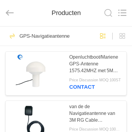
Dongguan
Tengxiang
Electronics
Producten
Co.,
Ltd..
All
Rights
Reserved.
HUIS
96
GPS-Navigatieantenne
De Antenne van
PRODUCTEN
Omniwifi
Openluchtboot/Mariene
GPS-Antenne
ONGEVEER
1575.42MHZ met 5M
ONS
RG 58 Kabel
Price Discussion MOQ:100ST
CONTACT
24
FABRIEKSREIS
GSM-GPRS-
van de de
KWALITEITSCONTROLE
Navigatieantenne van
antenne
3M RG Cable
1575.42MHz GPS Actief
Price Discussion MOQ:100pcs