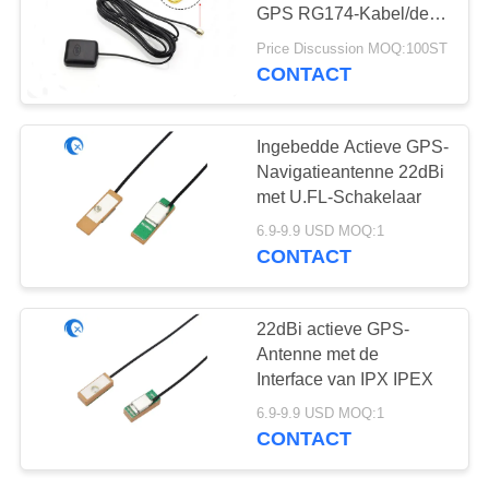
GPS RG174-Kabel/de
Mannelijke Schakelaar
Price Discussion MOQ:100ST
van SMA
CONTACT
13
Heliumantenne
Ingebedde Actieve GPS-
Navigatieantenne 22dBi
met U.FL-Schakelaar
6.9-9.9 USD MOQ:1
CONTACT
17
22dBi actieve GPS-
de antenne van de
Antenne met de
Interface van IPX IPEX
wifiontvanger
6.9-9.9 USD MOQ:1
CONTACT