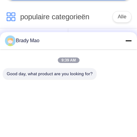
populaire categorieën
Alle
De Antenne van
Brady Mao
GSM-GPRS-antenne
Omniwifi
9:39 AM
GPS-
De Antenne van het
Navigatieantenne
glasvezelBasisstation
Good day, what product are you looking for?
de antenne van de
Heliumantenne
wifiontvanger
magnetische
de Antenne van 3G
basisantenne
4G 5G