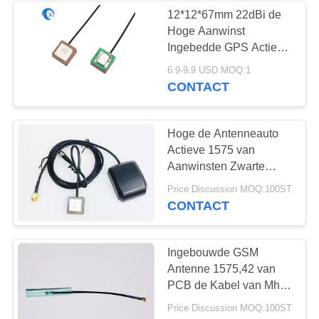
12*12*67mm 22dBi de
Hoge Aanwinst
32
Ingebedde GPS Actieve
magnetische
Antenne van het
6.9-9.9 USD MOQ:1
Flardgps van de
CONTACT
basisantenne
Autonavigatie Interne
Hoge de Antenneauto
Actieve 1575 van
Aanwinsten Zwarte
Externe Wifi voor het
69
Price Discussion MOQ:100ST
Volgen van Apparaat
CONTACT
de Antenne van 3G
4G 5G
Ingebouwde GSM
Antenne 1575,42 van
PCB de Kabel van Mhz
RG1.13 met de
Price Discussion MOQ:100ST
Schakelaar van