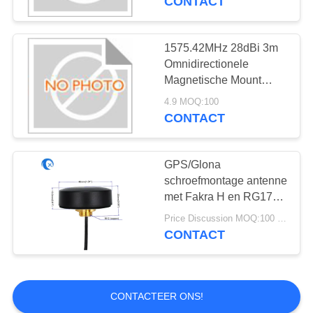
CONTACT
Coaxiale de
Kabelassemblage
1575.42MHz 28dBi 3m
Omnidirectionele
van rf
Magnetische Mount
GPS Active Antenna
4.9 MOQ:100
Aerial Sam Connector
CONTACT
Rg174 Kabel
18
CNC
GPS/Glona
schroefmontage antenne
Machinehardware
met Fakra H en RG174
met IP68 waterdicht
Price Discussion MOQ:100 stuks
CONTACT
CONTACTEER ONS!