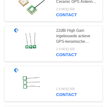
Ceramic GPS Antenna
30
Met U. FL Ipex
2.9 MOQ:500
Vrouwelijke Connector
CONTACT
915 Mhz-Antenne
22dBi High Gain
ingebouwde actieve
GPS-keramische
antennes met Ipex-
2.9 MOQ:500
connector
CONTACT
30
HDTV Antenne
2.9 MOQ:500
CONTACT
8