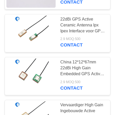
CONTACT
U.FL/IPEX-
20
22dBi GPS Active
433 Mhz-Antenne
Ceramic Antenna Ipx
Ipex Interface voor GPS-
module
2.9 MOQ:500
CONTACT
China 12*12*67mm
28
22dBi High Gain
Embedded GPS Active
868 Mhz-Antenne
Car Navigation Internal
2.9 MOQ:500
Patch GPS Antenne
CONTACT
Vervaardiger High Gain
Ingebouwde Active