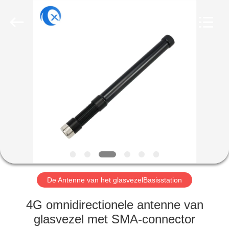
Dongguan
Tengxiang
Electronics
Co.,
Ltd..
All
Rights
Reserved.
HUIS
PRODUCTEN
ONGEVEER
ONS
FABRIEKSREIS
De Antenne van het glasvezelBasisstation
KWALITEITSCONTROLE
4G omnidirectionele antenne van
glasvezel met SMA-connector