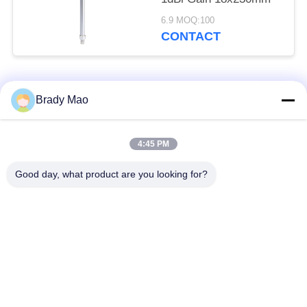
6.9 MOQ:100
CONTACT
populaire categorieën
Alle
Brady Mao
De Antenne van
4:45 PM
GSM-GPRS-antenne
Omniwifi
Good day, what product are you looking for?
GPS-
De Antenne van het
Navigatieantenne
glasvezelBasisstation
de antenne van de
Heliumantenne
wifiontvanger