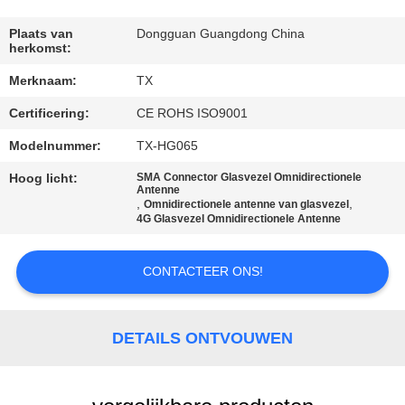
CONTACTEER
ONS
Plaats van
Dongguan Guangdong China
herkomst:
Merknaam:
TX
NIEUWS
Certificering:
CE ROHS ISO9001
GEVALLEN
Modelnummer:
TX-HG065
Hoog licht:
SMA Connector Glasvezel Omnidirectionele
Antenne
VR
,
,
Omnidirectionele antenne van glasvezel
4G Glasvezel Omnidirectionele Antenne
SITEMAP
CONTACTEER ONS!
PRIVACY
DETAILS ONTVOUWEN
POLICY