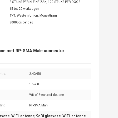
2 STUKS PER KLEINE ZAK, 100 STUKS PER DOOS
15 tot 20 werkdagen
T/T, Western Union, MoneyGram
3000pcs per dag
tenne met RP-SMA Male connector
ntie:
2.4G/5G
1.5-2.0
Wit of Zwarte of douane
ding:
RP-SMA Man
svezel WiFi-antenne
9dBi glasvezel WiFi-antenne
,