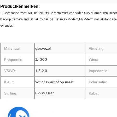
Productkenmerken:
1. Compatibel met: WiFi IP Security Camera; Wireless Video Surveillance DVR Rec
Backup Camera, Industrial Router IoT Gateway Modem,M2M-terminal, afstandsbedi
extender;
Materiaal:
glasvezel
Afmeting:
Frequentie:
Winst:
2.4G/5G
VSWR:
1.5-2.0
Impedantie:
Kleur:
Wit of zwart of op maat
Polarisatie:
Sluiting:
Kabel:
RP-SMA man