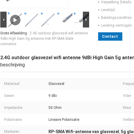
Verpakking Details:
Levertijd:
Betalingscondities:
Levering vermogen:
Grote Afbeelding :
2.4G outdoor glasvezel wifi antenne
Contact
9dBi High Gain 5g antenne met RP-SMA Male
connector
2.4G outdoor glasvezel wifi antenne 9dBi High Gain 5g an
beschrijving
Materiaal:
Glasvezel
Freque
Gewin:
9 dBi
VSwr:
Impedantie:
50 Ohm
Kleur:
Polarisatie:
Lineaire Polarisatie
Verbin
RP-SMA Wifi-antenne van glasvezel
5g gla
Markeren:
,