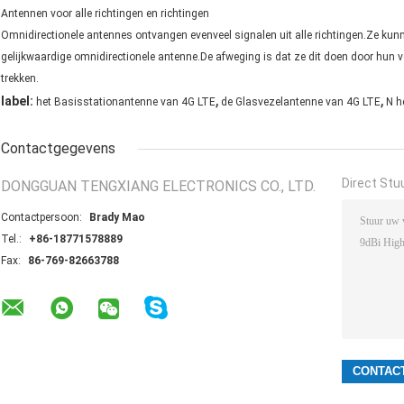
Antennen voor alle richtingen en richtingen
Omnidirectionele antennes ontvangen evenveel signalen uit alle richtingen.Ze kun
gelijkwaardige omnidirectionele antenne.De afweging is dat ze dit doen door hun v
trekken.
,
,
label:
het Basisstationantenne van 4G LTE
de Glasvezelantenne van 4G LTE
N h
Contactgegevens
Direct Stu
DONGGUAN TENGXIANG ELECTRONICS CO., LTD.
Contactpersoon:
Brady Mao
Tel.:
+86-18771578889
Fax:
86-769-82663788