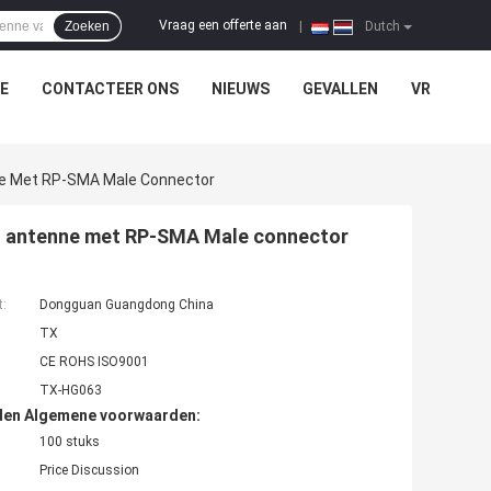
Vraag een offerte aan
Zoeken
|
Dutch
E
CONTACTEER ONS
NIEUWS
GEVALLEN
VR
nne Met RP-SMA Male Connector
 5g antenne met RP-SMA Male connector
t:
Dongguan Guangdong China
TX
CE ROHS ISO9001
TX-HG063
den Algemene voorwaarden:
100 stuks
Price Discussion