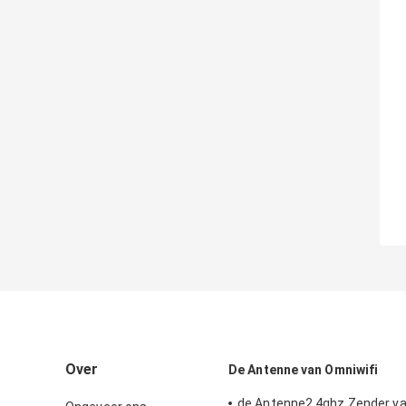
Over
De Antenne van Omniwifi
de Antenne2.4ghz Zender v