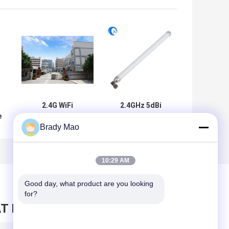
2.4G WiFi
2.4GHz 5dBi
e
Fiberglass
Fiberglass Base
Brady Mao
a
Antenna 5 dBi
Antenna with SMA
Gain 18x110mm
Connector
Waterproof
10:29 AM
Good day, what product are you looking 
for?
T BERICHT ACHTER