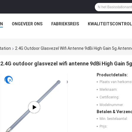
N
ONGEVEER ONS
FABRIEKSREIS
KWALITEITSCONTROL
tation
2.4G Outdoor Glasvezel Wifi Antenne 9dBi High Gain 5g Ante
2.4G outdoor glasvezel wifi antenne 9dBi High Gain
Productdetails:
Plaats van herkoms
Merknaam:
Certificering:
Modelnummer:
Betalen & Verzen
Min. bestelaantal:
Prijs: