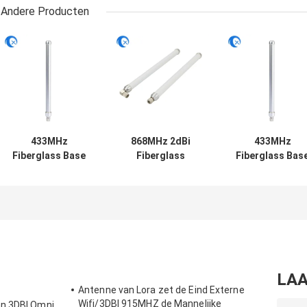
Andere Producten
433MHz
868MHz 2dBi
433MHz
Fiberglass Base
Fiberglass
Fiberglass Bas
Station Antenna
Antenna with SMA
Station Antenn
1dBi Gain
Connector
1dBi Gain
18x230mm
18x230mm
18x230mm
LAA
Antenne van Lora zet de Eind Externe
Wifi/3DBI 915MHZ de Mannelijke
an 3DBI Omni