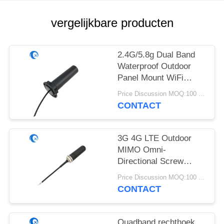
vergelijkbare producten
2.4G/5.8g Dual Band
Waterproof Outdoor
Panel Mount WiFi
Antenne met Rg174
Price Discussion MOQ:100 stuks
Fraka Connector
CONTACT
3G 4G LTE Outdoor
MIMO Omni-
Directional Screw
Mount Antenne
Price Discussion MOQ:100 stuks
CONTACT
Quadband rechthoek