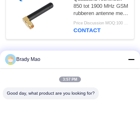
850 tot 1900 MHz GSM
rubberen antenne met
rechthoek SMA Male
Price Discussion MOQ:100 stuks
CONTACT
populaire categorieën
Alle
Brady Mao
De Antenne van
3:57 PM
GSM-GPRS-antenne
Omniwifi
Good day, what product are you looking for?
GPS-
De Antenne van het
Navigatieantenne
glasvezelBasisstation
de antenne van de
Heliumantenne
wifiontvanger