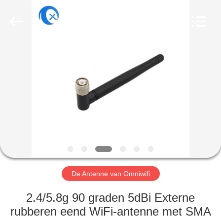
Dongguan
Tengxiang
Electronics
Co.,
Ltd..
All
Rights
Reserved.
HUIS
PRODUCTEN
ONGEVEER
ONS
FABRIEKSREIS
De Antenne van Omniwifi
KWALITEITSCONTROLE
2.4/5.8g 90 graden 5dBi Externe
rubberen eend WiFi-antenne met SMA