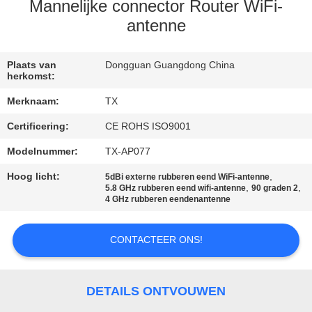
CONTACTEER
Mannelijke connector Router WiFi-
ONS
antenne
NIEUWS
Plaats van
Dongguan Guangdong China
herkomst:
Merknaam:
TX
GEVALLEN
Certificering:
CE ROHS ISO9001
Modelnummer:
TX-AP077
VR
Hoog licht:
,
5dBi externe rubberen eend WiFi-antenne
,
,
5.8 GHz rubberen eend wifi-antenne
90 graden 2
SITEMAP
4 GHz rubberen eendenantenne
PRIVACY
CONTACTEER ONS!
POLICY
DETAILS ONTVOUWEN