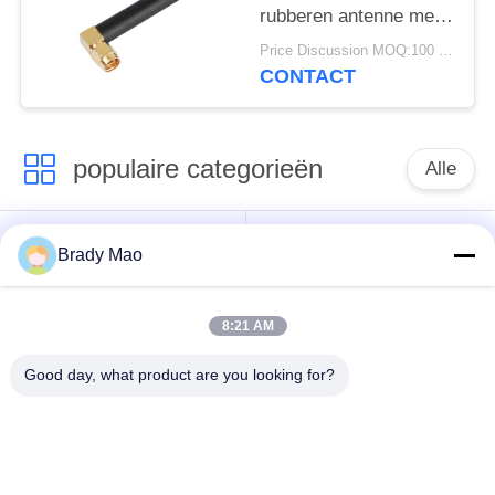
rubberen antenne met
rechthoek SMA Male
Price Discussion MOQ:100 stuks
CONTACT
populaire categorieën
Alle
De Antenne van
GSM-GPRS-antenne
Brady Mao
Omniwifi
8:21 AM
GPS-
De Antenne van het
Navigatieantenne
glasvezelBasisstation
Good day, what product are you looking for?
de antenne van de
Heliumantenne
wifiontvanger