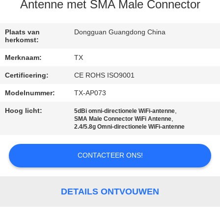
CONTACTEER
Antenne met SMA Male Connector
ONS
Plaats van
Dongguan Guangdong China
herkomst:
NIEUWS
Merknaam:
TX
Certificering:
CE ROHS ISO9001
GEVALLEN
Modelnummer:
TX-AP073
VR
Hoog licht:
,
5dBi omni-directionele WiFi-antenne
,
SMA Male Connector WiFi Antenne
2.4/5.8g Omni-directionele WiFi-antenne
SITEMAP
CONTACTEER ONS!
PRIVACY
POLICY
DETAILS ONTVOUWEN