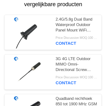
vergelijkbare producten
2.4G/5.8g Dual Band
Waterproof Outdoor
Panel Mount WiFi
Antenne met Rg174
Price Discussion MOQ:100 stuks
Fraka Connector
CONTACT
3G 4G LTE Outdoor
MIMO Omni-
Directional Screw
Mount Antenne
Price Discussion MOQ:100 stuks
CONTACT
Quadband rechthoek
850 tot 1900 MHz GSM