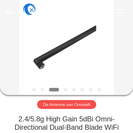
Dongguan
Tengxiang
Electronics
Co.,
Ltd..
All
Rights
Reserved.
HUIS
PRODUCTEN
ONGEVEER
ONS
FABRIEKSREIS
De Antenne van Omniwifi
KWALITEITSCONTROLE
2.4/5.8g High Gain 5dBi Omni-
Directional Dual-Band Blade WiFi