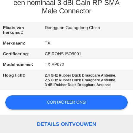
CONTACTEER
een nominaal 3 dBi Gain RP SMA
ONS
Male Connector
NIEUWS
Plaats van
Dongguan Guangdong China
herkomst:
Merknaam:
TX
GEVALLEN
Certificering:
CE ROHS ISO9001
Modelnummer:
TX-AP072
VR
Hoog licht:
,
2.4 GHz Rubber Duck Draagbare Antenne
,
2.5 GHz Rubber Duck Draagbare Antenne
SITEMAP
3 dBi Rubber Duck Draagbare Antenne
PRIVACY
CONTACTEER ONS!
POLICY
DETAILS ONTVOUWEN