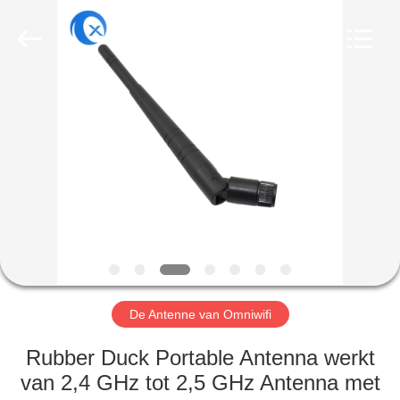
Dongguan
Tengxiang
Electronics
Co.,
Ltd..
All
Rights
Reserved.
HUIS
PRODUCTEN
ONGEVEER
ONS
FABRIEKSREIS
De Antenne van Omniwifi
KWALITEITSCONTROLE
Rubber Duck Portable Antenna werkt
van 2,4 GHz tot 2,5 GHz Antenna met