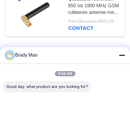
850 tot 1900 MHz GSM
rubberen antenne met
rechthoek SMA Male
Price Discussion MOQ:100 stuks
CONTACT
populaire categorieën
Alle
Brady Mao
De Antenne van
5:04 AM
GSM-GPRS-antenne
Omniwifi
Good day, what product are you looking for?
GPS-
De Antenne van het
Navigatieantenne
glasvezelBasisstation
de antenne van de
Heliumantenne
wifiontvanger