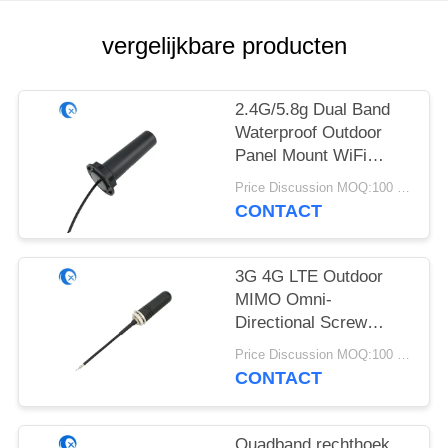
vergelijkbare producten
2.4G/5.8g Dual Band
Waterproof Outdoor
Panel Mount WiFi
Antenne met Rg174
Price Discussion MOQ:100 stuks
Fraka Connector
CONTACT
3G 4G LTE Outdoor
MIMO Omni-
Directional Screw
Mount Antenne
Price Discussion MOQ:100 stuks
CONTACT
Quadband rechthoek