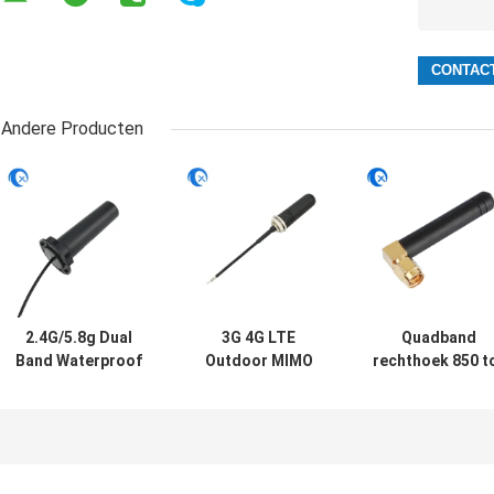
Andere Producten
2.4G/5.8g Dual
3G 4G LTE
Quadband
Band Waterproof
Outdoor MIMO
rechthoek 850 t
Outdoor Panel
Omni-Directional
1900 MHz GSM
Mount WiFi
Screw Mount
rubberen anten
Antenne met
Antenne
met rechthoek
Rg174 Fraka
SMA Male
Connector