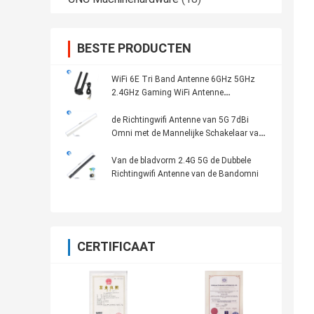
BESTE PRODUCTEN
WiFi 6E Tri Band Antenne 6GHz 5GHz
2.4GHz Gaming WiFi Antenne
Magnetische basis Voor PC Computer
de Richtingwifi Antenne van 5G 7dBi
Omni met de Mannelijke Schakelaar van
RP SMA
Van de bladvorm 2.4G 5G de Dubbele
Richtingwifi Antenne van de Bandomni
CERTIFICAAT