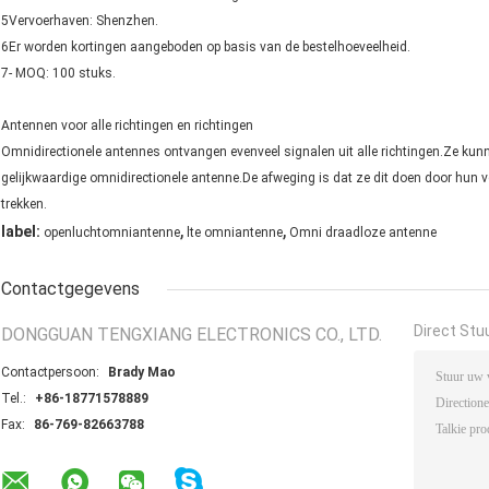
5Vervoerhaven: Shenzhen.
6Er worden kortingen aangeboden op basis van de bestelhoeveelheid.
7- MOQ: 100 stuks.
Antennen voor alle richtingen en richtingen
Omnidirectionele antennes ontvangen evenveel signalen uit alle richtingen.Ze kun
gelijkwaardige omnidirectionele antenne.De afweging is dat ze dit doen door hun v
trekken.
,
,
label:
openluchtomniantenne
lte omniantenne
Omni draadloze antenne
Contactgegevens
Direct Stu
DONGGUAN TENGXIANG ELECTRONICS CO., LTD.
Contactpersoon:
Brady Mao
Tel.:
+86-18771578889
Fax:
86-769-82663788