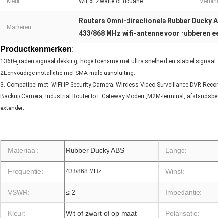
Kleur:
Wit of Zwarte of douane
Verbin
Routers Omni-directionele Rubber Ducky 
Markeren:
433/868 MHz wifi-antenne voor rubberen 
Productkenmerken:
1360-graden signaal dekking, hoge toename met ultra snelheid en stabiel signaal.
2Eenvoudige installatie met SMA-male aansluiting.
3. Compatibel met: WiFi IP Security Camera; Wireless Video Surveillance DVR Rec
Backup Camera, Industrial Router IoT Gateway Modem,M2M-terminal, afstandsbedi
extender;
Materiaal:
Rubber Ducky ABS
Lange:
Frequentie:
Winst:
433/868 MHz
VSWR:
≤ 2
Impedantie:
Kleur:
Wit of zwart of op maat
Polarisatie: