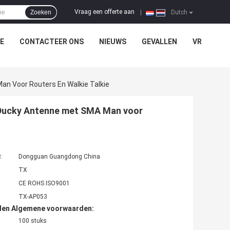
Vraag een offerte aan
Zoeken
|
Dutch
E
CONTACTEER ONS
NIEUWS
GEVALLEN
VR
n Voor Routers En Walkie Talkie
 Ducky Antenne met SMA Man voor
t:
Dongguan Guangdong China
TX
CE ROHS ISO9001
TX-AP053
den Algemene voorwaarden:
100 stuks