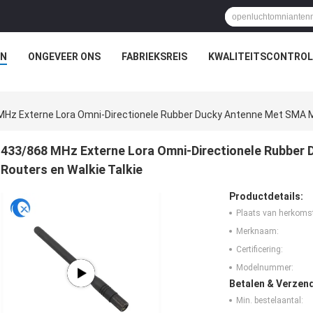
N
ONGEVEER ONS
FABRIEKSREIS
KWALITEITSCONTROL
Hz Externe Lora Omni-Directionele Rubber Ducky Antenne Met SMA Ma
433/868 MHz Externe Lora Omni-Directionele Rubber
Routers en Walkie Talkie
Productdetails:
Plaats van herkoms
Merknaam:
Certificering:
Modelnummer:
Betalen & Verzen
Min. bestelaantal: