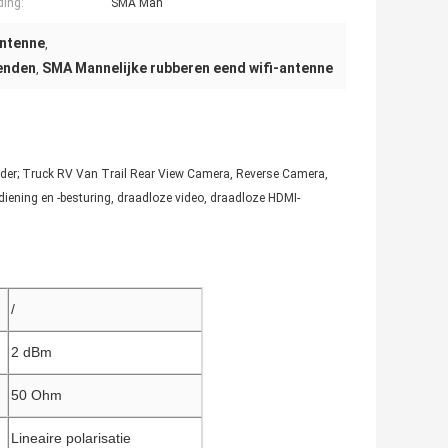
ding:
SMA Man
Antenne
,
eenden
SMA Mannelijke rubberen eend wifi-antenne
,
order; Truck RV Van Trail Rear View Camera, Reverse Camera,
ening en -besturing, draadloze video, draadloze HDMI-
/
2 dBm
50 Ohm
Lineaire polarisatie