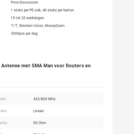
Price Discussion
1 stuks per PE-zak, 40 stuks per karton
15 tot 20 werkdagen
T/T, Western Union, MoneyGram
3000pcs per dag
y Antenne met SMA Man voor Routers en
ntie:
433/868 MHz
atie:
Lineair
ntie:
50 Ohm