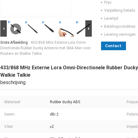
Prijs:
Verpakking Details:
Levertijd:
Betalingscondities:
Levering vermogen:
Grote Afbeelding :
433/868 MHz Externe Lora Omni-
Contact
Directionele Rubber Ducky Antenne met SMA Man voor
Routers en Walkie Talkie
433/868 MHz Externe Lora Omni-Directionele Rubber Duck
Walkie Talkie
beschrijving
Materiaal:
Rubber ducky ABS
Freque
Gewin:
dBi 2
Polaris
VSwr:
≤2
Impeda