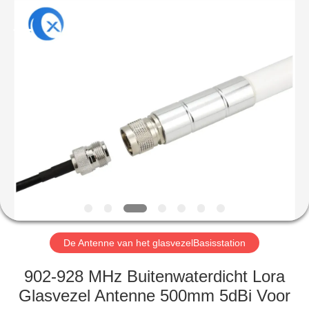
Dongguan
Tengxiang
Electronics
Co.,
Ltd..
All
Rights
Reserved.
HUIS
PRODUCTEN
ONGEVEER
ONS
FABRIEKSREIS
De Antenne van het glasvezelBasisstation
KWALITEITSCONTROLE
902-928 MHz Buitenwaterdicht Lora
Glasvezel Antenne 500mm 5dBi Voor