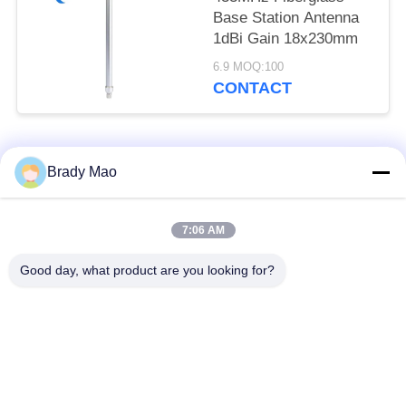
Base Station Antenna
1dBi Gain 18x230mm
6.9 MOQ:100
CONTACT
populaire categorieën
Alle
Brady Mao
De Antenne van
7:06 AM
GSM-GPRS-antenne
Omniwifi
Good day, what product are you looking for?
GPS-
De Antenne van het
Navigatieantenne
glasvezelBasisstation
de antenne van de
Heliumantenne
wifiontvanger