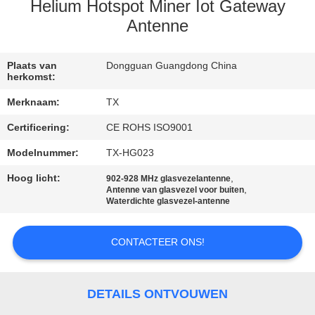
CONTACTEER
Helium Hotspot Miner Iot Gateway
ONS
Antenne
NIEUWS
Plaats van
Dongguan Guangdong China
herkomst:
Merknaam:
TX
GEVALLEN
Certificering:
CE ROHS ISO9001
Modelnummer:
TX-HG023
VR
Hoog licht:
,
902-928 MHz glasvezelantenne
,
Antenne van glasvezel voor buiten
SITEMAP
Waterdichte glasvezel-antenne
PRIVACY
CONTACTEER ONS!
POLICY
DETAILS ONTVOUWEN