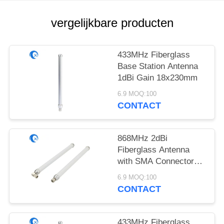
vergelijkbare producten
433MHz Fiberglass
Base Station Antenna
1dBi Gain 18x230mm
6.9 MOQ:100
CONTACT
868MHz 2dBi
Fiberglass Antenna
with SMA Connector
18x230mm
6.9 MOQ:100
CONTACT
433MHz Fiberglass