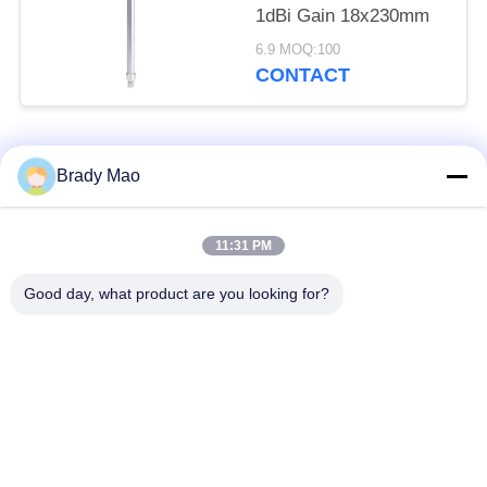
1dBi Gain 18x230mm
6.9 MOQ:100
CONTACT
populaire categorieën
Alle
Brady Mao
De Antenne van
11:31 PM
GSM-GPRS-antenne
Omniwifi
Good day, what product are you looking for?
GPS-
De Antenne van het
Navigatieantenne
glasvezelBasisstation
de antenne van de
Heliumantenne
wifiontvanger