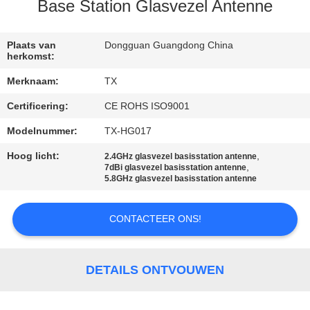
CONTACTEER
Base Station Glasvezel Antenne
ONS
Plaats van
Dongguan Guangdong China
herkomst:
NIEUWS
Merknaam:
TX
Certificering:
CE ROHS ISO9001
GEVALLEN
Modelnummer:
TX-HG017
VR
Hoog licht:
,
2.4GHz glasvezel basisstation antenne
,
7dBi glasvezel basisstation antenne
5.8GHz glasvezel basisstation antenne
SITEMAP
CONTACTEER ONS!
PRIVACY
POLICY
DETAILS ONTVOUWEN