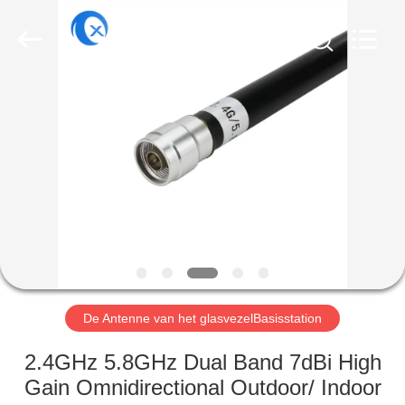
Dongguan
Tengxiang
Electronics
Co.,
Ltd..
All
Rights
Reserved.
HUIS
PRODUCTEN
ONGEVEER
ONS
FABRIEKSREIS
De Antenne van het glasvezelBasisstation
KWALITEITSCONTROLE
2.4GHz 5.8GHz Dual Band 7dBi High
Gain Omnidirectional Outdoor/ Indoor