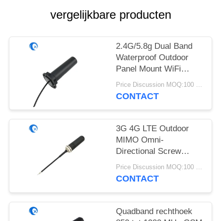
vergelijkbare producten
2.4G/5.8g Dual Band
Waterproof Outdoor
Panel Mount WiFi
Antenne met Rg174
Price Discussion MOQ:100 stuks
Fraka Connector
CONTACT
3G 4G LTE Outdoor
MIMO Omni-
Directional Screw
Mount Antenne
Price Discussion MOQ:100 stuks
CONTACT
Quadband rechthoek