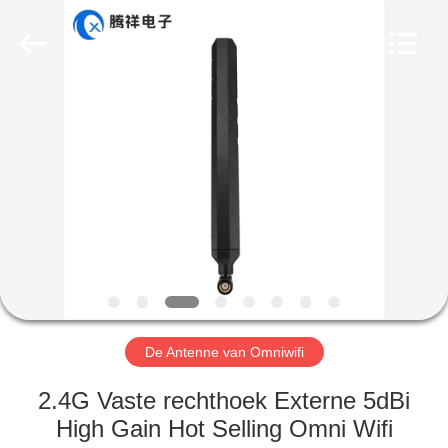
Dongguan
Tengxiang
Electronics
Co.,
Ltd..
All
Rights
Reserved.
HUIS
PRODUCTEN
ONGEVEER
ONS
FABRIEKSREIS
De Antenne van Omniwifi
KWALITEITSCONTROLE
2.4G Vaste rechthoek Externe 5dBi
High Gain Hot Selling Omni Wifi