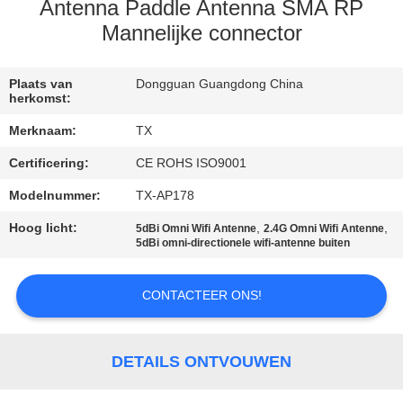
CONTACTEER
Antenna Paddle Antenna SMA RP
ONS
Mannelijke connector
NIEUWS
Plaats van
Dongguan Guangdong China
herkomst:
Merknaam:
TX
GEVALLEN
Certificering:
CE ROHS ISO9001
Modelnummer:
TX-AP178
VR
Hoog licht:
,
,
5dBi Omni Wifi Antenne
2.4G Omni Wifi Antenne
5dBi omni-directionele wifi-antenne buiten
SITEMAP
CONTACTEER ONS!
PRIVACY
POLICY
DETAILS ONTVOUWEN