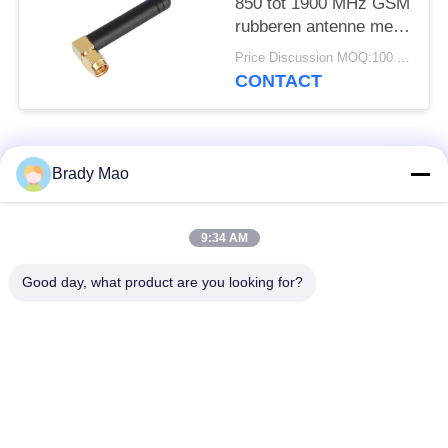
850 tot 1900 MHz GSM
rubberen antenne met
rechthoek SMA Male
Price Discussion MOQ:100 stuks
CONTACT
populaire categorieën
Alle
Brady Mao
De Antenne van
9:34 AM
GSM-GPRS-antenne
Omniwifi
Good day, what product are you looking for?
GPS-
De Antenne van het
Navigatieantenne
glasvezelBasisstation
de antenne van de
Heliumantenne
wifiontvanger