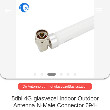
Dongguan
Tengxiang
Electronics
Co.,
Ltd..
All
Rights
Reserved.
HUIS
PRODUCTEN
ONGEVEER
ONS
FABRIEKSREIS
De Antenne van het glasvezelBasisstation
KWALITEITSCONTROLE
5dbi 4G glasvezel Indoor Outdoor
Antenna N-Male Connector 694-