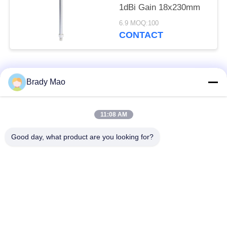
1dBi Gain 18x230mm
6.9 MOQ:100
CONTACT
populaire categorieën
Alle
Brady Mao
De Antenne van
11:08 AM
GSM-GPRS-antenne
Omniwifi
Good day, what product are you looking for?
GPS-
De Antenne van het
Navigatieantenne
glasvezelBasisstation
de antenne van de
Heliumantenne
wifiontvanger