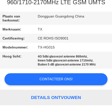
CONTACTEER
960/1710-2170MHz LTE GSM UMTS
ONS
Plaats van
Dongguan Guangdong China
herkomst:
NIEUWS
Merknaam:
TX
Certificering:
CE ROHS ISO9001
GEVALLEN
Modelnummer:
TX-HG015
VR
Hoog licht:
,
4G 5dbi glasvezel antenne 868mhz
,
Innen 5dbi glasvezel-antenne 1710mhz
Buiten 5 dB glasvezel-antenne 2170 MHz
SITEMAP
CONTACTEER ONS!
PRIVACY
POLICY
DETAILS ONTVOUWEN