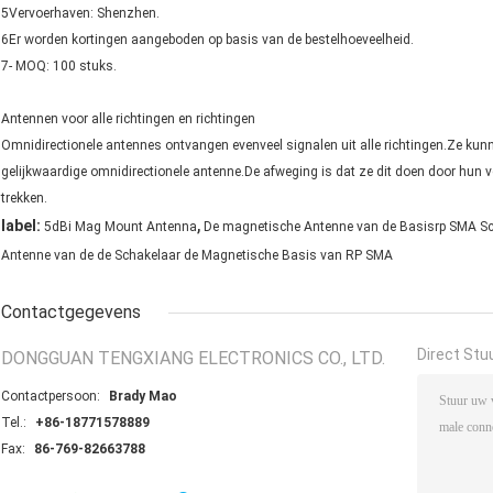
5Vervoerhaven: Shenzhen.
6Er worden kortingen aangeboden op basis van de bestelhoeveelheid.
7- MOQ: 100 stuks.
Antennen voor alle richtingen en richtingen
Omnidirectionele antennes ontvangen evenveel signalen uit alle richtingen.Ze kun
gelijkwaardige omnidirectionele antenne.De afweging is dat ze dit doen door hun v
trekken.
,
label:
5dBi Mag Mount Antenna
De magnetische Antenne van de Basisrp SMA S
Antenne van de de Schakelaar de Magnetische Basis van RP SMA
Contactgegevens
Direct Stu
DONGGUAN TENGXIANG ELECTRONICS CO., LTD.
Contactpersoon:
Brady Mao
Tel.:
+86-18771578889
Fax:
86-769-82663788