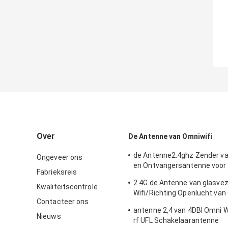
Over
De Antenne van Omniwifi
de Antenne2.4ghz Zender v
Ongeveer ons
en Ontvangersantenne voor
Fabrieksreis
Openlucht/Binnen
2.4G de Antenne van glasve
Kwaliteitscontrole
Wifi/Richting Openlucht van
Contacteer ons
Type Schakelaar
antenne 2,4 van 4DBI Omni 
Nieuws
rf UFL Schakelaarantenne