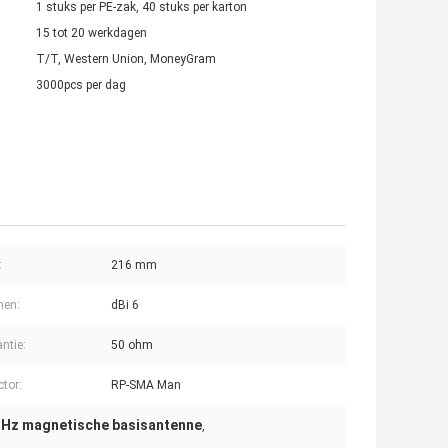
1 stuks per PE-zak, 40 stuks per karton
15 tot 20 werkdagen
T/T, Western Union, MoneyGram
3000pcs per dag
:
216 mm
nen:
dBi 6
ntie:
50 ohm
tor:
RP-SMA Man
GHz magnetische basisantenne
,