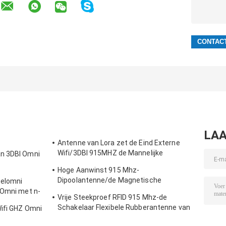
LAA
Antenne van Lora zet de Eind Externe
Wifi/3DBI 915MHZ de Mannelijke
an 3DBI Omni
Schakelaar van SMA op
Hoge Aanwinst 915 Mhz-
Dipoolantenne/de Magnetische
zelomni
Openlucht Richtingantenne van Omni
 Omni met n-
Vrije Steekproef RFID 915 Mhz-de
Schakelaar Flexibele Rubberantenne van
Wifi GHZ Omni
de Telemetrieantenne IPEX