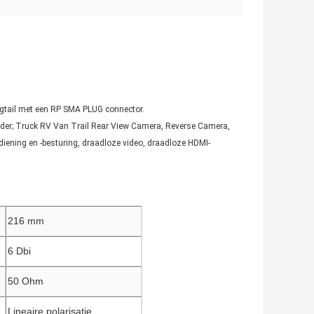
pigtail met een RP SMA PLUG connector.
order; Truck RV Van Trail Rear View Camera, Reverse Camera,
ening en -besturing, draadloze video, draadloze HDMI-
216 mm
6 Dbi
50 Ohm
Lineaire polarisatie