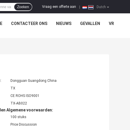
Vraag een offerte aan
Zoeken
|
Dutch
E
CONTACTEER ONS
NIEUWS
GEVALLEN
VR
t:
Dongguan Guangdong China
TX
CE ROHS ISO9001
TX-AB022
den Algemene voorwaarden:
100 stuks
Price Discussion