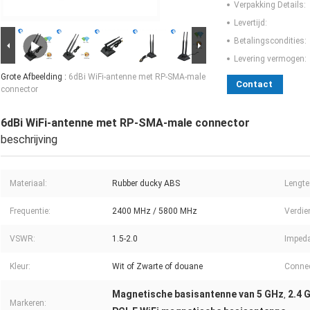
Verpakking Details:
Levertijd:
Betalingscondities:
Levering vermogen:
Grote Afbeelding :
6dBi WiFi-antenne met RP-SMA-male
Contact
connector
6dBi WiFi-antenne met RP-SMA-male connector
beschrijving
Materiaal:
Rubber ducky ABS
Lengte
Frequentie:
2400 MHz / 5800 MHz
Verdie
VSWR:
1.5-2.0
Impeda
Kleur:
Wit of Zwarte of douane
Connec
Magnetische basisantenne van 5 GHz
2.4 
,
Markeren: