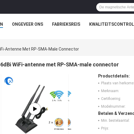
N
ONGEVEER ONS
FABRIEKSREIS
KWALITEITSCONTROL
iFi-Antenne Met RP-SMA-Male Connector
6dBi WiFi-antenne met RP-SMA-male connector
Productdetails:
Plaats van herkoms
Merknaam:
Certificering:
Modelnummer:
Betalen & Verzen
Min. bestelaantal:
Prijs: