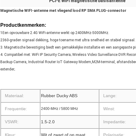
PCI-E WiFi magnetische basisantenne
Magnetische WIFI-antenne met vliegend lood RP SMA PLUG-connector
Productkenmerken:
1Een opvouwbare 2.4G WiFi-antenne werkt op 2400MHz-5000MHz.
2360-graden signaal dekking, hoge toename met ultra snelheid en stabiel signaal.
3. Magnetische bevestiging biedt een gemakkelijke installatie en een aangepaste 
4. Compatibel met: WiFi IP Security Camera; Wireless Video Surveillance DVR Rec
Backup Camera, Industrial Router IoT Gateway Modem,M2M-terminal, afstandsbedi
extender;
Materiaal:
Rubber Ducky ABS
Lange:
Frequentie:
Winst:
2400-MHz / 5800 MHz
VSWR:
1.5-2.0
Impedantie:
Kleur:
Wit of zwart of op maat
Polarisatie: