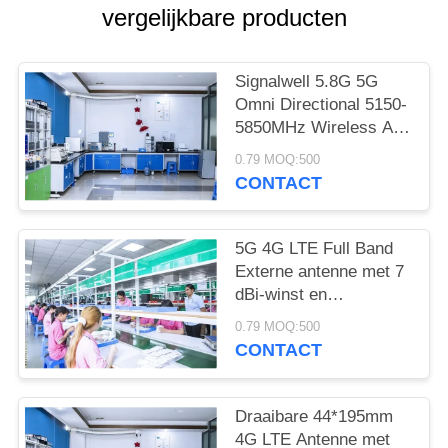
vergelijkbare producten
Signalwell 5.8G 5G
Omni Directional 5150-
5850MHz Wireless AP
Outdoor Antenna with
0.79 MOQ:500
IP67 Waterproof ABS
CONTACT
Material
5G 4G LTE Full Band
Externe antenne met 7
dBi-winst en
werktemperatuur -20 ̊C
0.79 MOQ:500
tot +60 ̊C High Gain
CONTACT
Rubber Rod Antenne
Draaibare 44*195mm
4G LTE Antenne met