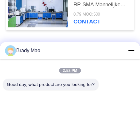
RP-SMA Mannelijke
Rechte Connector voor
0.79 MOQ:500
Bedrijfstemperatuur
CONTACT
-20°C tot +60°C
populaire categorieën
Alle
Brady Mao
De Antenne van
2:52 PM
GSM-GPRS-antenne
Omniwifi
Good day, what product are you looking for?
GPS-
De Antenne van het
Navigatieantenne
glasvezelBasisstation
de antenne van de
Heliumantenne
wifiontvanger