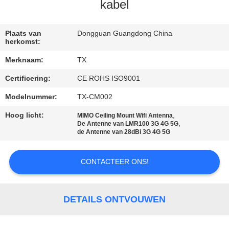
CONTACTEER
kabel
ONS
Plaats van
Dongguan Guangdong China
herkomst:
NIEUWS
Merknaam:
TX
Certificering:
CE ROHS ISO9001
GEVALLEN
Modelnummer:
TX-CM002
VR
Hoog licht:
,
MIMO Ceiling Mount Wifi Antenna
,
De Antenne van LMR100 3G 4G 5G
de Antenne van 28dBi 3G 4G 5G
SITEMAP
CONTACTEER ONS!
PRIVACY
POLICY
DETAILS ONTVOUWEN