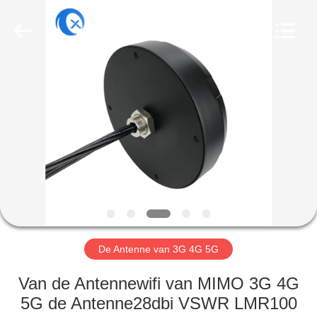
Dongguan
Tengxiang
Electronics
Co.,
Ltd..
All
Rights
Reserved.
HUIS
PRODUCTEN
ONGEVEER
ONS
FABRIEKSREIS
De Antenne van 3G 4G 5G
KWALITEITSCONTROLE
Van de Antennewifi van MIMO 3G 4G
5G de Antenne28dbi VSWR LMR100