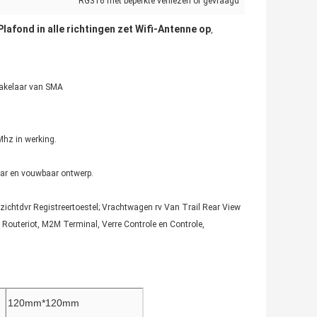
RG316 met beperkte verliezen of gevraagd
Plafond in alle richtingen zet Wifi-Antenne op
,
hakelaar van SMA
hz in werking.
aar en vouwbaar ontwerp.
ichtdvr Registreertoestel; Vrachtwagen rv Van Trail Rear View
uteriot, M2M Terminal, Verre Controle en Controle,
120mm*120mm