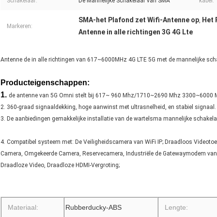
Schakelaar:
De Mannelijke Schakelaar van SMA
kabel:
SMA-het Plafond zet Wifi-Antenne op
Het 
,
Markeren:
Antenne in alle richtingen 3G 4G Lte
Antenne de in alle richtingen van 617~6000MHz 4G LTE 5G met de mannelijke sc
Producteigenschappen:
1.
de antenne van 5G Omni stelt bij 617~ 960 Mhz/1710~2690 Mhz 3300~6000 M
2. 360-graad signaaldekking, hoge aanwinst met ultrasnelheid, en stabiel signaal.
3. De aanbiedingen gemakkelijke installatie van de wartelsma mannelijke schakel
4. Compatibel systeem met: De Veiligheidscamera van WiFi IP; Draadloos Videotoez
Camera, Omgekeerde Camera, Reservecamera, Industriële de Gatewaymodem van Ro
Draadloze Video, Draadloze HDMI-Vergroting;
Materiaal:
Rubberducky-ABS
Lengte: