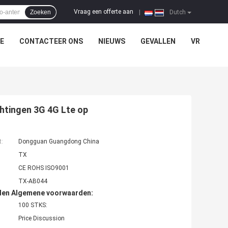
Vraag een offerte aan
Zoeken
|
Dutch
E
CONTACTEER ONS
NIEUWS
GEVALLEN
VR
chtingen 3G 4G Lte op
t:
Dongguan Guangdong China
TX
CE ROHS ISO9001
TX-AB044
den Algemene voorwaarden:
100 STKS:
Price Discussion