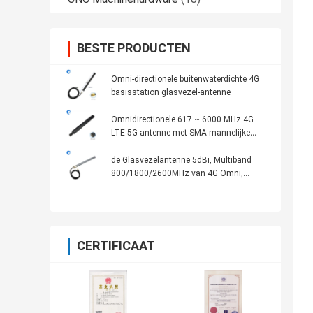
BESTE PRODUCTEN
Omni-directionele buitenwaterdichte 4G
basisstation glasvezel-antenne
Omnidirectionele 617 ~ 6000 MHz 4G
LTE 5G-antenne met SMA mannelijke
connector
de Glasvezelantenne 5dBi, Multiband
800/1800/2600MHz van 4G Omni,
Openlucht, 3m Grijze Kabel,
CERTIFICAAT