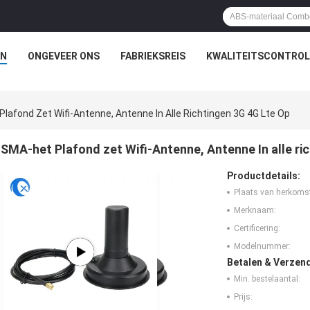
N
ONGEVEER ONS
FABRIEKSREIS
KWALITEITSCONTROL
lafond Zet Wifi-Antenne, Antenne In Alle Richtingen 3G 4G Lte Op
SMA-het Plafond zet Wifi-Antenne, Antenne In alle ri
Productdetails:
Plaats van herkoms
Merknaam:
Certificering:
Modelnummer:
Betalen & Verzen
Min. bestelaantal:
Prijs: