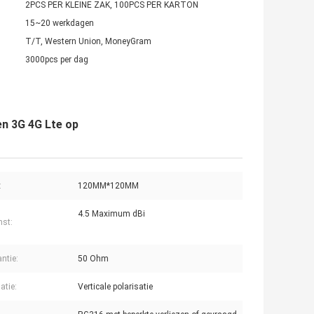
2PCS PER KLEINE ZAK, 100PCS PER KARTON
15~20 werkdagen
T/T, Western Union, MoneyGram
3000pcs per dag
en 3G 4G Lte op
:
120MM*120MM
4.5 Maximum dBi
st:
ntie:
50 Ohm
atie:
Verticale polarisatie