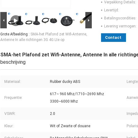
Verpakking Details:
Levertijd:
Betalingscondities:
Levering vermogen:
Grote Afbeelding :
SMA-het Plafond zet Wifi-Antenne,
Contact
Antenne In alle richtingen 3G 4G Lte op
SMA-het Plafond zet Wifi-Antenne, Antenne In alle richting
beschrijving
Materiaal:
Rubber ducky ABS
Lengte
617~ 960 Mhz/1710~2690 Mhz
Frequentie:
Aanwin
3300~6000 Mhz
VSWR:
2.0
Impeda
Kleur:
Wit of Zwarte of douane
Polaris