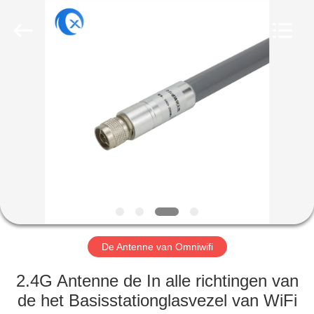
Dongguan
Tengxiang
Electronics
Co.,
Ltd..
All
Rights
Reserved.
HUIS
PRODUCTEN
ONGEVEER
ONS
FABRIEKSREIS
De Antenne van Omniwifi
KWALITEITSCONTROLE
2.4G Antenne de In alle richtingen van
de het Basisstationglasvezel van WiFi