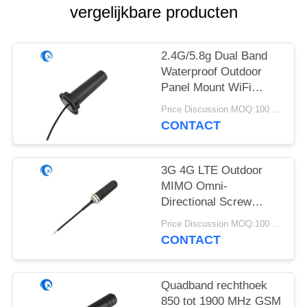
vergelijkbare producten
2.4G/5.8g Dual Band
Waterproof Outdoor
Panel Mount WiFi
Antenne met Rg174
Price Discussion MOQ:100 stuks
Fraka Connector
CONTACT
3G 4G LTE Outdoor
MIMO Omni-
Directional Screw
Mount Antenne
Price Discussion MOQ:100 stuks
CONTACT
Quadband rechthoek
850 tot 1900 MHz GSM