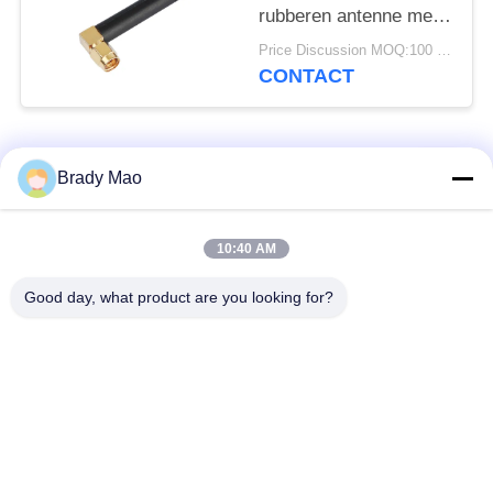
rubberen antenne met
rechthoek SMA Male
Price Discussion MOQ:100 stuks
CONTACT
populaire categorieën
Alle
Brady Mao
De Antenne van
10:40 AM
GSM-GPRS-antenne
Omniwifi
Good day, what product are you looking for?
GPS-
De Antenne van het
Navigatieantenne
glasvezelBasisstation
de antenne van de
Heliumantenne
wifiontvanger