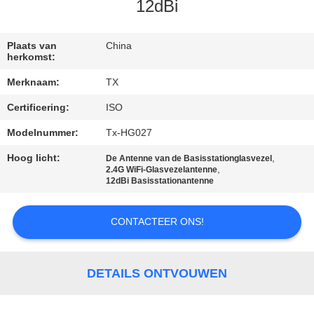
CONTACTEER
12dBi
ONS
Plaats van
China
herkomst:
NIEUWS
Merknaam:
TX
Certificering:
ISO
GEVALLEN
Modelnummer:
Tx-HG027
VR
Hoog licht:
,
De Antenne van de Basisstationglasvezel
,
2.4G WiFi-Glasvezelantenne
12dBi Basisstationantenne
SITEMAP
CONTACTEER ONS!
PRIVACY
POLICY
DETAILS ONTVOUWEN