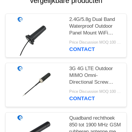
vergelijkbare producten
2.4G/5.8g Dual Band
Waterproof Outdoor
Panel Mount WiFi
Antenne met Rg174
Price Discussion MOQ:100 stuks
Fraka Connector
CONTACT
3G 4G LTE Outdoor
MIMO Omni-
Directional Screw
Mount Antenne
Price Discussion MOQ:100 stuks
CONTACT
Quadband rechthoek
850 tot 1900 MHz GSM
rubberen antenne met