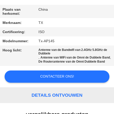
CONTACTEER
ONS
Plaats van
China
herkomst:
Merknaam:
TX
NIEUWS
Certificering:
ISO
GEVALLEN
Modelnummer:
Tx-AP145
Hoog licht:
Antenne van de Bandwifi van 2.4GHz 5.8GHz de
Dubbele
VR
,
,
Antenne van WiFi van de Omni de Dubbele Band
De Routerantenne van de Omni Dubbele Band
SITEMAP
CONTACTEER ONS!
PRIVACY
DETAILS ONTVOUWEN
POLICY