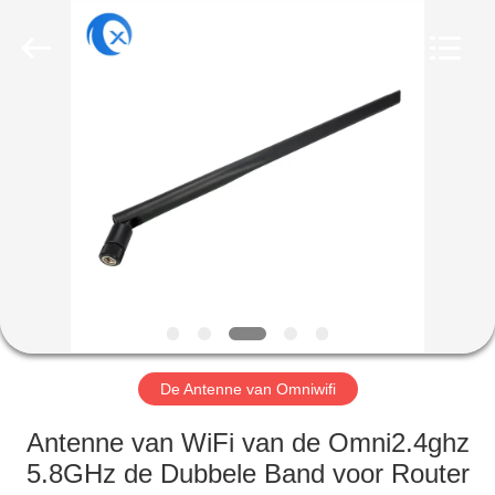
Dongguan
Tengxiang
Electronics
Co.,
Ltd..
All
Rights
Reserved.
HUIS
PRODUCTEN
ONGEVEER
ONS
FABRIEKSREIS
De Antenne van Omniwifi
KWALITEITSCONTROLE
Antenne van WiFi van de Omni2.4ghz
5.8GHz de Dubbele Band voor Router