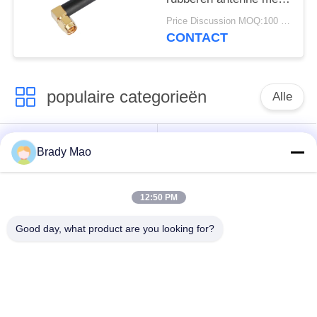
rechthoek SMA Male
Price Discussion MOQ:100 stuks
CONTACT
populaire categorieën
Alle
De Antenne van
GSM-GPRS-antenne
Brady Mao
Omniwifi
12:50 PM
GPS-
De Antenne van het
Navigatieantenne
glasvezelBasisstation
Good day, what product are you looking for?
de antenne van de
Heliumantenne
wifiontvanger