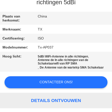
CONTACTEER
richtingen 5dBi
ONS
Plaats van
China
herkomst:
NIEUWS
Merknaam:
TX
Certificering:
ISO
GEVALLEN
Modelnummer:
Tx-AP037
VR
Hoog licht:
,
5dBi WiFi-Antenne in alle richtingen
Antenne de In alle richtingen van de
Schakelaarwifi van RP SMA
,
De Antenne van de wartelrp SMA Schakelaar
SITEMAP
CONTACTEER ONS!
PRIVACY
POLICY
DETAILS ONTVOUWEN