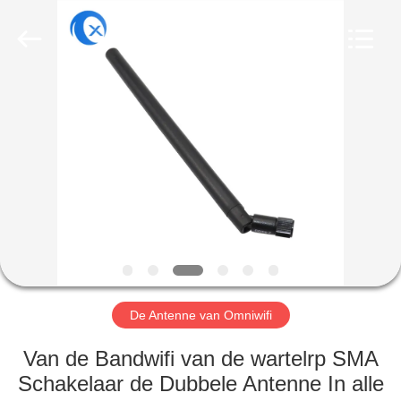
Dongguan
Tengxiang
Electronics
Co.,
Ltd..
All
Rights
Reserved.
HUIS
PRODUCTEN
ONGEVEER
ONS
FABRIEKSREIS
De Antenne van Omniwifi
KWALITEITSCONTROLE
Van de Bandwifi van de wartelrp SMA
Schakelaar de Dubbele Antenne In alle