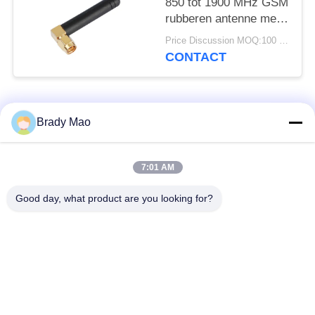
850 tot 1900 MHz GSM
rubberen antenne met
rechthoek SMA Male
Price Discussion MOQ:100 stuks
CONTACT
populaire categorieën
Alle
Brady Mao
De Antenne van
7:01 AM
GSM-GPRS-antenne
Omniwifi
Good day, what product are you looking for?
GPS-
De Antenne van het
Navigatieantenne
glasvezelBasisstation
de antenne van de
Heliumantenne
wifiontvanger