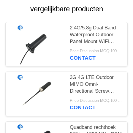
vergelijkbare producten
2.4G/5.8g Dual Band
Waterproof Outdoor
Panel Mount WiFi
Antenne met Rg174
Price Discussion MOQ:100 stuks
Fraka Connector
CONTACT
3G 4G LTE Outdoor
MIMO Omni-
Directional Screw
Mount Antenne
Price Discussion MOQ:100 stuks
CONTACT
Quadband rechthoek