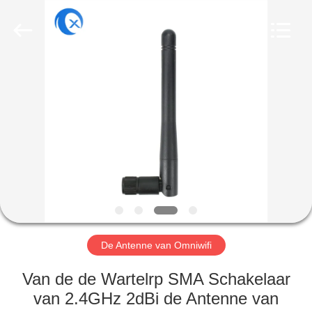
Dongguan
Tengxiang
Electronics
Co.,
Ltd..
All
Rights
Reserved.
HUIS
PRODUCTEN
ONGEVEER
ONS
FABRIEKSREIS
De Antenne van Omniwifi
KWALITEITSCONTROLE
Van de de Wartelrp SMA Schakelaar
van 2.4GHz 2dBi de Antenne van