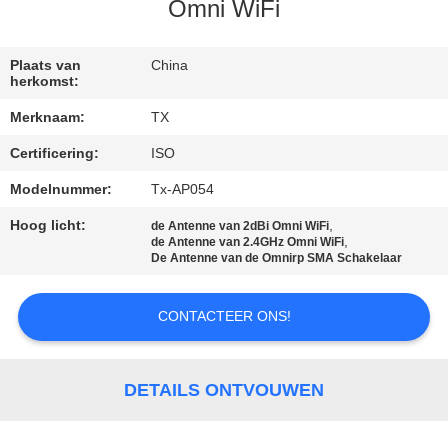
CONTACTEER
Omni WiFi
ONS
Plaats van
China
herkomst:
NIEUWS
Merknaam:
TX
Certificering:
ISO
GEVALLEN
Modelnummer:
Tx-AP054
VR
Hoog licht:
,
de Antenne van 2dBi Omni WiFi
,
de Antenne van 2.4GHz Omni WiFi
De Antenne van de Omnirp SMA Schakelaar
SITEMAP
CONTACTEER ONS!
PRIVACY
POLICY
DETAILS ONTVOUWEN