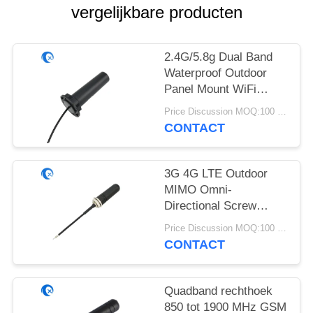
vergelijkbare producten
2.4G/5.8g Dual Band
Waterproof Outdoor
Panel Mount WiFi
Antenne met Rg174
Price Discussion MOQ:100 stuks
Fraka Connector
CONTACT
3G 4G LTE Outdoor
MIMO Omni-
Directional Screw
Mount Antenne
Price Discussion MOQ:100 stuks
CONTACT
Quadband rechthoek
850 tot 1900 MHz GSM