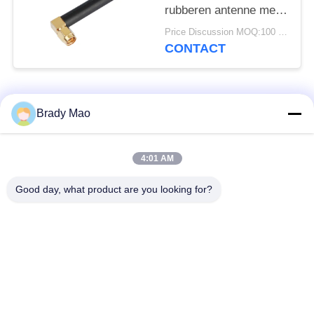
rubberen antenne met
rechthoek SMA Male
Price Discussion MOQ:100 stuks
CONTACT
populaire categorieën
Alle
Brady Mao
De Antenne van
4:01 AM
GSM-GPRS-antenne
Omniwifi
Good day, what product are you looking for?
GPS-
De Antenne van het
Navigatieantenne
glasvezelBasisstation
de antenne van de
Heliumantenne
wifiontvanger