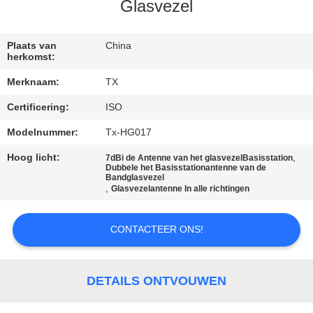
CONTACTEER
Glasvezel
ONS
Plaats van
China
herkomst:
NIEUWS
Merknaam:
TX
Certificering:
ISO
GEVALLEN
Modelnummer:
Tx-HG017
VR
Hoog licht:
,
7dBi de Antenne van het glasvezelBasisstation
Dubbele het Basisstationantenne van de
Bandglasvezel
,
Glasvezelantenne In alle richtingen
SITEMAP
CONTACTEER ONS!
PRIVACY
POLICY
DETAILS ONTVOUWEN