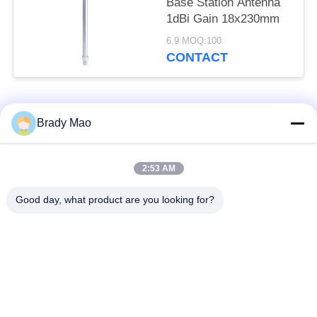
Base Station Antenna
1dBi Gain 18x230mm
6.9 MOQ:100
CONTACT
populaire categorieën
Alle
Brady Mao
De Antenne van
2:53 AM
GSM-GPRS-antenne
Omniwifi
Good day, what product are you looking for?
GPS-
De Antenne van het
Navigatieantenne
glasvezelBasisstation
de antenne van de
Heliumantenne
wifiontvanger