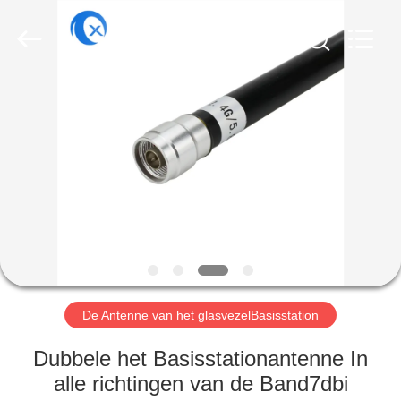
Dongguan
Tengxiang
Electronics
Co.,
Ltd..
All
Rights
Reserved.
HUIS
PRODUCTEN
ONGEVEER
ONS
FABRIEKSREIS
De Antenne van het glasvezelBasisstation
KWALITEITSCONTROLE
Dubbele het Basisstationantenne In
alle richtingen van de Band7dbi