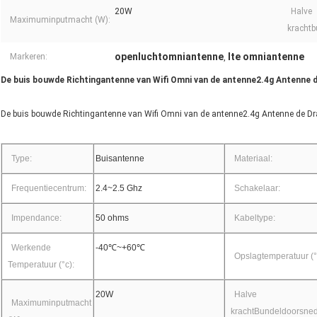
20W
Halve
Maximuminputmacht (W):
krachtb
openluchtomniantenne
lte omniantenne
Markeren:
,
De buis bouwde Richtingantenne van Wifi Omni van de antenne2.4g Antenne 
De buis bouwde Richtingantenne van Wifi Omni van de antenne2.4g Antenne de Dr
Type:
Buisantenne
Materiaal:
Frequentiecentrum:
2.4~2.5 Ghz
Schakelaar:
Impendance:
50 ohms
Kabeltype:
Werkende
-40℃~+60℃
Opslagtemperatuur (°
Temperatuur (°c):
20W
Halve
Maximuminputmacht
krachtBundeldoorsne