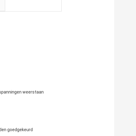
e spanningen weerstaan
rden goedgekeurd