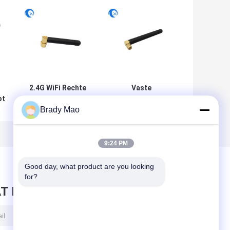
2.4G WiFi Rechte
Vaste
ot
hoek SMA
rechterhoek SMA
Brady Mao
Mannelijke
Mannelijke
ne
connector High
connector Mount
Gain 2dBi GSM
Omni Direction
Rubber Duck
WiFi 868-900MHz
9:24 PM
Antenne voor
Antenne voor
Router
routers
Good day, what product are you looking 
for?
T BERICHT ACHTER