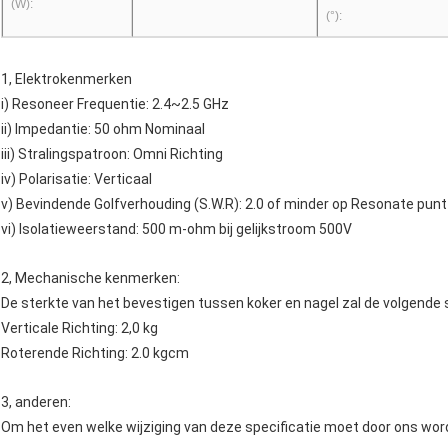
(W):
(°):
1, Elektrokenmerken
i) Resoneer Frequentie: 2.4~2.5 GHz
ii) Impedantie: 50 ohm Nominaal
iii) Stralingspatroon: Omni Richting
iv) Polarisatie: Verticaal
v) Bevindende Golfverhouding (S.W.R): 2.0 of minder op Resonate punt
vi) Isolatieweerstand: 500 m-ohm bij gelijkstroom 500V
2, Mechanische kenmerken:
De sterkte van het bevestigen tussen koker en nagel zal de volgend
Verticale Richting: 2,0 kg
Roterende Richting: 2.0 kgcm
3, anderen:
Om het even welke wijziging van deze specificatie moet door ons wo