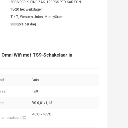
2PCS PER KLEINE ZAK, 100PCS PER KARTON
15-20 het werkdagen
T / T, Western Union, MoneyGram
3000pcs per dag
 Omni Wifi met TS9-Schakelaar in
aal:
Buis
laar:
Ts9
ype:
RG 0,81/1,13
-40℃~+65℃
temperatuur (°C):