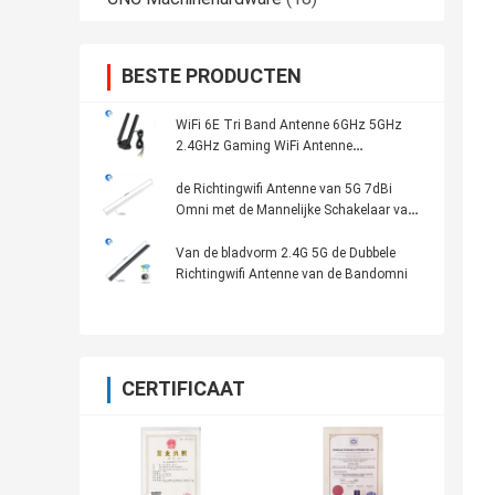
BESTE PRODUCTEN
WiFi 6E Tri Band Antenne 6GHz 5GHz
2.4GHz Gaming WiFi Antenne
Magnetische basis Voor PC Computer
de Richtingwifi Antenne van 5G 7dBi
Omni met de Mannelijke Schakelaar van
RP SMA
Van de bladvorm 2.4G 5G de Dubbele
Richtingwifi Antenne van de Bandomni
CERTIFICAAT