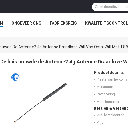
N
ONGEVEER ONS
FABRIEKSREIS
KWALITEITSCONTROL
ouwde De Antenne2.4g Antenne Draadloze Wifi Van Omni Wifi Met TS9
De buis bouwde de Antenne2.4g Antenne Draadloze Wif
Productdetails:
Plaats van herkoms
Merknaam:
Certificering:
Modelnummer:
Betalen & Verzen
Min. bestelaantal:
Prijs: