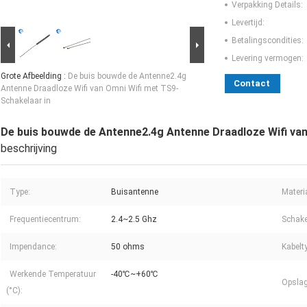
Verpakking Details:
Levertijd:
Betalingscondities:
Levering vermogen:
Grote Afbeelding :
De buis bouwde de Antenne2.4g
Contact
Antenne Draadloze Wifi van Omni Wifi met TS9-
Schakelaar in
De buis bouwde de Antenne2.4g Antenne Draadloze Wifi van
beschrijving
Type:
Buisantenne
Materi
Frequentiecentrum:
2.4~2.5 Ghz
Schake
Impendance:
50 ohms
Kabelt
Werkende Temperatuur
-40℃~+60℃
Opslag
(°C):