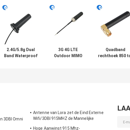
2.4G/5.8g Dual
3G 4G LTE
Quadband
Band Waterproof
Outdoor MIMO
rechthoek 850 t
Outdoor Panel
Omni-Directional
1900 MHz GSM
Mount WiFi
Screw Mount
rubberen anten
Antenne met
Antenne
met rechthoek
Rg174 Fraka
SMA Male
Connector
LAA
Antenne van Lora zet de Eind Externe
Wifi/3DBI 915MHZ de Mannelijke
an 3DBI Omni
Schakelaar van SMA op
Hoge Aanwinst 915 Mhz-