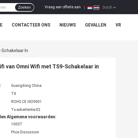
Vraag een offerte aan
Zoeken
|
Dutch
E
CONTACTEER ONS
NIEUWS
GEVALLEN
VR
-Schakelaar In
i van Omni Wifi met TS9-Schakelaar in
t:
Guangdong China
TX
ROHS CE ISO9001
Tx-advertentie-02
den Algemene voorwaarden:
100ST
Price Discussion