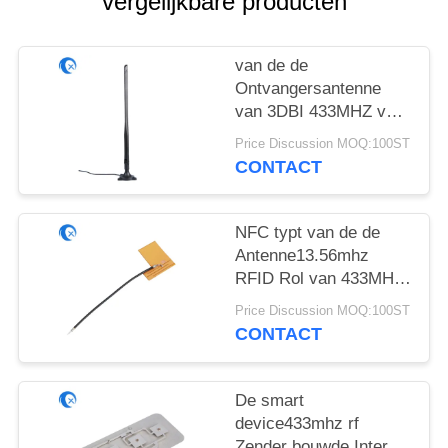
vergelijkbare producten
van de de
Ontvangersantenne
van 3DBI 433MHZ van
de de Uitlopers
Price Discussion MOQ:100ST
Spiraalvormige
CONTACT
Antenne de Draadloze
Externe Schakelaars
van Sma
NFC typt van de de
Antenne13.56mhz
RFID Rol van 433MHZ
PCD het
Price Discussion MOQ:100ST
Koperpoort/Deur/Kaart
CONTACT
De smart
device433mhz rf
Zender bouwde Interne