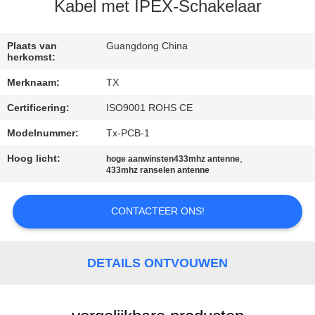
CONTACTEER
Kabel met IPEX-Schakelaar
ONS
Plaats van
Guangdong China
herkomst:
NIEUWS
Merknaam:
TX
Certificering:
ISO9001 ROHS CE
GEVALLEN
Modelnummer:
Tx-PCB-1
VR
Hoog licht:
,
hoge aanwinsten433mhz antenne
433mhz ranselen antenne
SITEMAP
CONTACTEER ONS!
PRIVACY
DETAILS ONTVOUWEN
POLICY