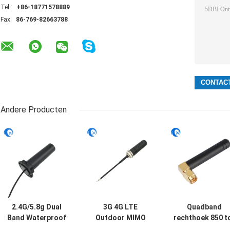
Tel.:
+86-18771578889
Fax:
86-769-82663788
Andere Producten
2.4G/5.8g Dual
3G 4G LTE
Quadband
Band Waterproof
Outdoor MIMO
rechthoek 850 t
Outdoor Panel
Omni-Directional
1900 MHz GSM