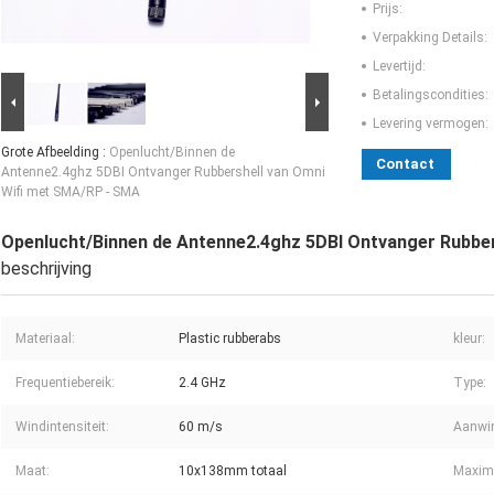
Prijs:
Verpakking Details:
Levertijd:
Betalingscondities:
Levering vermogen:
Grote Afbeelding :
Openlucht/Binnen de
Contact
Antenne2.4ghz 5DBI Ontvanger Rubbershell van Omni
Wifi met SMA/RP - SMA
Openlucht/Binnen de Antenne2.4ghz 5DBI Ontvanger Rubbe
beschrijving
Materiaal:
Plastic rubberabs
kleur:
Frequentiebereik:
2.4 GHz
Type:
Windintensiteit:
60 m/s
Aanwin
Maat:
10x138mm totaal
Maxim