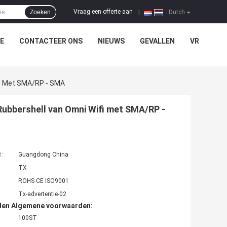
Vraag een offerte aan
Zoeken
|
Dutch
E
CONTACTEER ONS
NIEUWS
GEVALLEN
VR
fi Met SMA/RP - SMA
ubbershell van Omni Wifi met SMA/RP -
t:
Guangdong China
TX
ROHS CE ISO9001
Tx-advertentie-02
den Algemene voorwaarden:
100ST