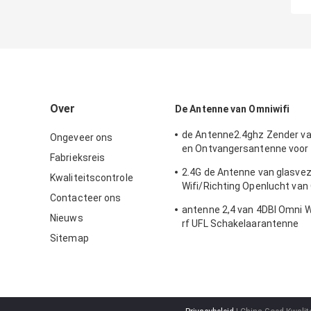
Over
De Antenne van Omniwifi
de Antenne2.4ghz Zender v
Ongeveer ons
en Ontvangersantenne voor
Fabrieksreis
Openlucht/Binnen
2.4G de Antenne van glasve
Kwaliteitscontrole
Wifi/Richting Openlucht van
Contacteer ons
Type Schakelaar
antenne 2,4 van 4DBI Omni 
Nieuws
rf UFL Schakelaarantenne
Sitemap