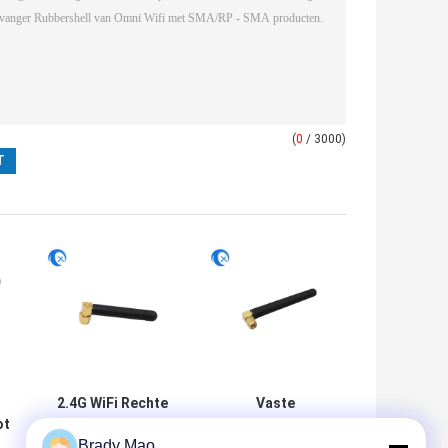
(
0
/ 3000)
2.4G WiFi Rechte
Vaste
ot
hoek SMA
rechterhoek SMA
Brady Mao
Mannelijke
Mannelijke