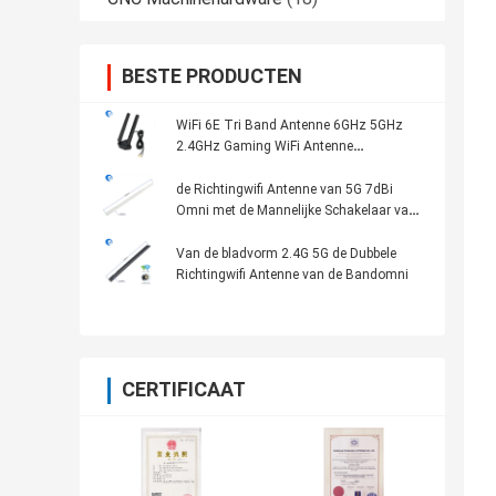
BESTE PRODUCTEN
WiFi 6E Tri Band Antenne 6GHz 5GHz
2.4GHz Gaming WiFi Antenne
Magnetische basis Voor PC Computer
de Richtingwifi Antenne van 5G 7dBi
Omni met de Mannelijke Schakelaar van
RP SMA
Van de bladvorm 2.4G 5G de Dubbele
Richtingwifi Antenne van de Bandomni
CERTIFICAAT