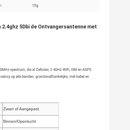
t:
15g
n 2.4ghz 5Dbi de Ontvangersantenne met
0MHz-spectrum, die al Cellulair, 2.4GHz WiFi, ISM en AGPS
iciency op alle banden, grondonafhankelijke, met kabel en
Zwart of Aangepast
Binnen/Openlucht