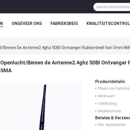
N
ONGEVEER ONS
FABRIEKSREIS
KWALITEITSCONTROL
t/Binnen De Antenne2.4ghz 5DBI Ontvanger Rubbershell Van Omni Wi
Openlucht/Binnen de Antenne2.4ghz 5DBI Ontvanger R
SMA
Productdetails:
Plaats van herkoms
Merknaam:
Certificering:
Modelnummer:
Betalen & Verzen
Min. bestelaantal: