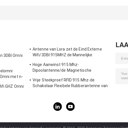
Mount WiFi
Screw Mount
rubberen anten
Antenne met
Antenne
met rechthoek
Rg174 Fraka
SMA Male
Connector
LAA
Antenne van Lora zet de Eind Externe
Wifi/3DBI 915MHZ de Mannelijke
an 3DBI Omni
Schakelaar van SMA op
Hoge Aanwinst 915 Mhz-
Dipoolantenne/de Magnetische
zelomni
Openlucht Richtingantenne van Omni
 Omni met n-
Vrije Steekproef RFID 915 Mhz-de
Schakelaar Flexibele Rubberantenne van
Wifi GHZ Omni
de Telemetrieantenne IPEX