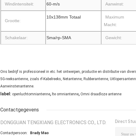
Windintensiteit:
60-m/s
Aanwinst:
10x138mm Totaal
Maximum
Grootte:
Macht:
Schakelaar:
Sma/rp-SMA
Gewicht:
Ons bedrijf is professioneel in etc. het ontwerpen, productie en distributie van 
5G-reeksantenne, zoals rf-Kabelreeks, Netantenne, Rubberantenne, Uitlopersanten
Aanwinstenantenne.
,
,
label:
openluchtomniantenne
lte omniantenne
Omni draadloze antenne
Contactgegevens
Direct Stu
DONGGUAN TENGXIANG ELECTRONICS CO., LTD.
Contactpersoon:
Brady Mao