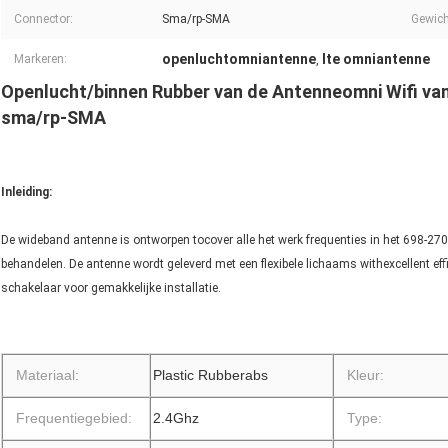
Connector:
Sma/rp-SMA
Gewich
openluchtomniantenne
lte omniantenne
Markeren:
,
Openlucht/binnen Rubber van de Antenneomni Wifi va
sma/rp-SMA
Inleiding:
De wideband antenne is ontworpen tocover alle het werk frequenties in het 698-270
behandelen. De antenne wordt geleverd met een flexibele lichaams withexcellent eff
schakelaar voor gemakkelijke installatie.
Materiaal:
Plastic Rubberabs
Kleur:
Frequentiegebied:
2.4Ghz
Type: