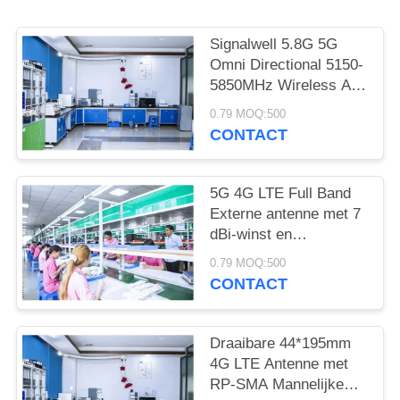
Signalwell 5.8G 5G
Omni Directional 5150-
5850MHz Wireless AP
Outdoor Antenna with
0.79 MOQ:500
IP67 Waterproof ABS
CONTACT
Material
5G 4G LTE Full Band
Externe antenne met 7
dBi-winst en
werktemperatuur -20 ̊C
0.79 MOQ:500
tot +60 ̊C High Gain
CONTACT
Rubber Rod Antenne
Draaibare 44*195mm
4G LTE Antenne met
RP-SMA Mannelijke