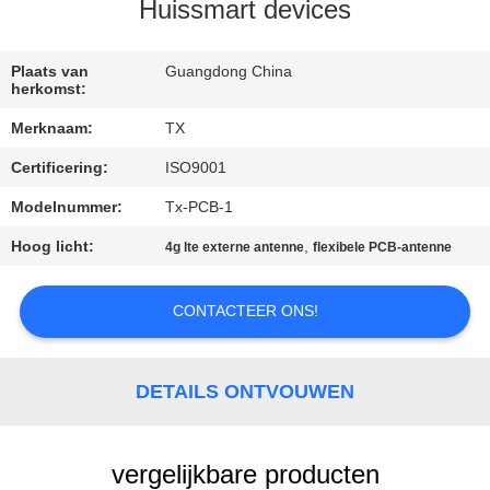
CONTACTEER
Huissmart devices
ONS
Plaats van
Guangdong China
herkomst:
NIEUWS
Merknaam:
TX
Certificering:
ISO9001
GEVALLEN
Modelnummer:
Tx-PCB-1
VR
Hoog licht:
,
4g lte externe antenne
flexibele PCB-antenne
SITEMAP
CONTACTEER ONS!
PRIVACY
DETAILS ONTVOUWEN
POLICY
vergelijkbare producten