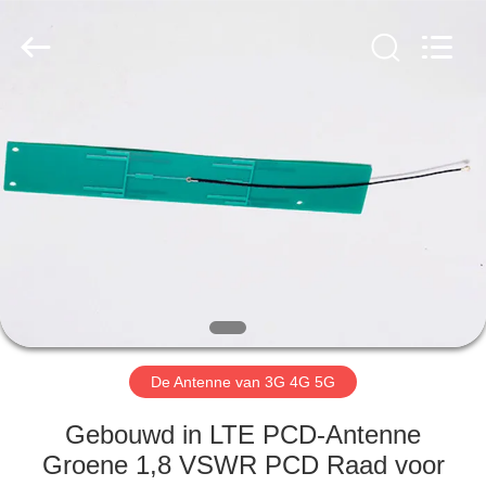
Dongguan
Tengxiang
Electronics
Co.,
Ltd..
All
Rights
Reserved.
HUIS
PRODUCTEN
ONGEVEER
ONS
FABRIEKSREIS
De Antenne van 3G 4G 5G
KWALITEITSCONTROLE
Gebouwd in LTE PCD-Antenne
Groene 1,8 VSWR PCD Raad voor