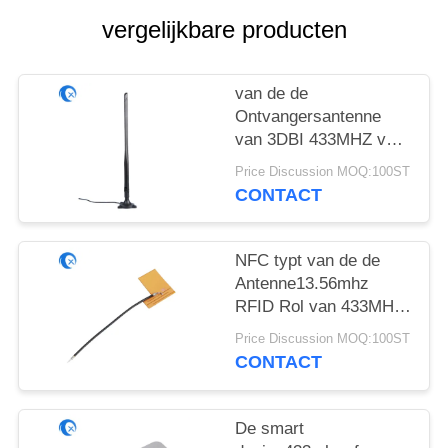
vergelijkbare producten
van de de
Ontvangersantenne
van 3DBI 433MHZ van
de de Uitlopers
Price Discussion MOQ:100ST
Spiraalvormige
CONTACT
Antenne de Draadloze
Externe Schakelaars
van Sma
NFC typt van de de
Antenne13.56mhz
RFID Rol van 433MHZ
PCD het
Price Discussion MOQ:100ST
Koperpoort/Deur/Kaart
CONTACT
De smart