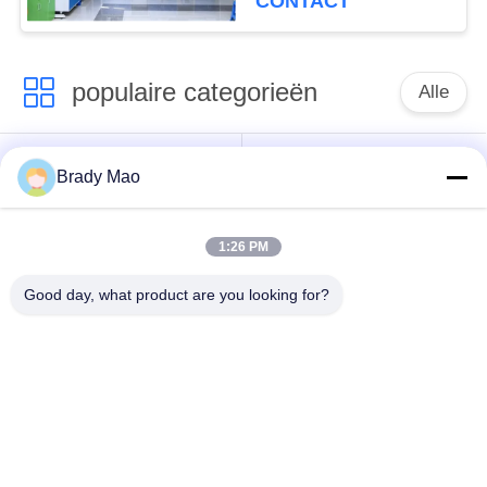
CONTACT
-20°C tot +60°C
populaire categorieën
Alle
De Antenne van
GSM-GPRS-antenne
Brady Mao
Omniwifi
1:26 PM
GPS-
De Antenne van het
Navigatieantenne
glasvezelBasisstation
Good day, what product are you looking for?
de antenne van de
Heliumantenne
wifiontvanger
magnetische
de Antenne van 3G
basisantenne
4G 5G