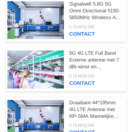
Signalwell 5.8G 5G
Omni Directional 5150-
5850MHz Wireless AP
Outdoor Antenna with
0.79 MOQ:500
IP67 Waterproof ABS
CONTACT
Material
5G 4G LTE Full Band
Externe antenne met 7
dBi-winst en
werktemperatuur -20 ̊C
0.79 MOQ:500
tot +60 ̊C High Gain
CONTACT
Rubber Rod Antenne
Draaibare 44*195mm
4G LTE Antenne met
RP-SMA Mannelijke
Rechte Connector voor
0.79 MOQ:500
Bedrijfstemperatuur