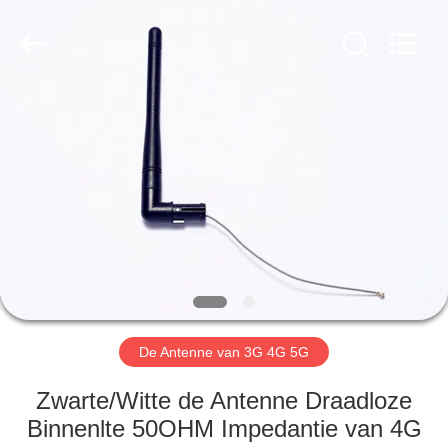
Dongguan
Tengxiang
Electronics
Co.,
Ltd..
All
Rights
Reserved.
HUIS
PRODUCTEN
ONGEVEER
ONS
FABRIEKSREIS
De Antenne van 3G 4G 5G
KWALITEITSCONTROLE
Zwarte/Witte de Antenne Draadloze
Binnenlte 50OHM Impedantie van 4G