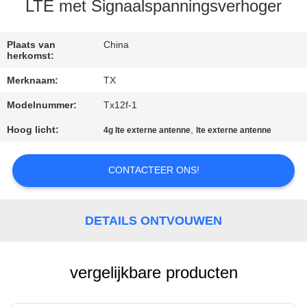
CONTACTEER
LTE met Signaalspanningsverhoger
ONS
Plaats van
China
herkomst:
NIEUWS
Merknaam:
TX
Modelnummer:
Tx12f-1
GEVALLEN
Hoog licht:
,
4g lte externe antenne
lte externe antenne
VR
CONTACTEER ONS!
SITEMAP
DETAILS ONTVOUWEN
PRIVACY
POLICY
vergelijkbare producten