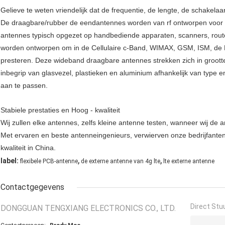
Gelieve te weten vriendelijk dat de frequentie, de lengte, de schakel
De draagbare/rubber de eendantennes worden van rf ontworpen voor 
antennes typisch opgezet op handbediende apparaten, scanners, rou
worden ontworpen om in de Cellulaire c-Band, WIMAX, GSM, ISM, de
presteren. Deze wideband draagbare antennes strekken zich in groott
inbegrip van glasvezel, plastieken en aluminium afhankelijk van type 
aan te passen.
Stabiele prestaties en Hoog - kwaliteit
Wij zullen elke antennes, zelfs kleine antenne testen, wanneer wij de
Met ervaren en beste antenneingenieurs, verwierven onze bedrijfante
kwaliteit in China.
,
,
label:
flexibele PCB-antenne
de externe antenne van 4g lte
lte externe antenne
Contactgegevens
Direct Stu
DONGGUAN TENGXIANG ELECTRONICS CO., LTD.