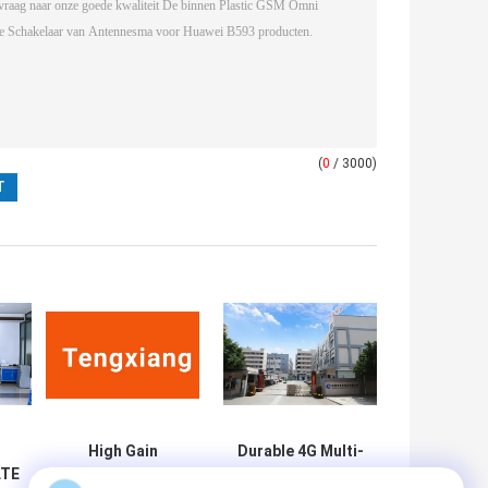
(
0
/ 3000)
High Gain
Durable 4G Multi-
LTE
Omnidirectional
Band Antenna for