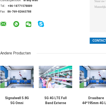
Contactpersoon:
Brady Mao
Tel.:
+86-18771578889
Fax:
86-769-82663788
Andere Producten
Signalwell 5.8G
5G 4G LTE Full
Draaibare
5G Omni
Band Externe
44*195mm 4G 