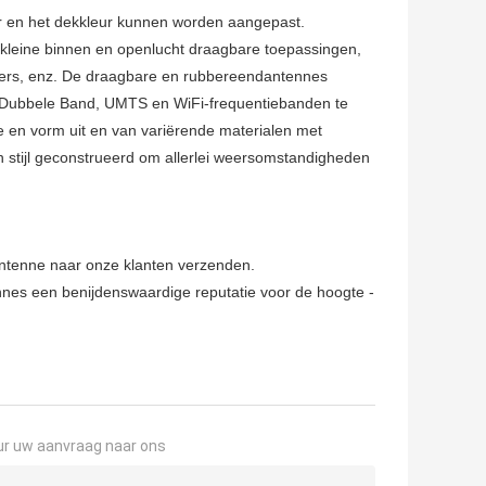
aar en het dekkleur kunnen worden aangepast.
kleine binnen en openlucht draagbare toepassingen,
ters, enz. De draagbare en rubbereendantennes
 Dubbele Band, UMTS en WiFi-frequentiebanden te
e en vorm uit en van variërende materialen met
en stijl geconstrueerd om allerlei weersomstandigheden
 antenne naar onze klanten verzenden.
nnes een benijdenswaardige reputatie voor de hoogte -
ur uw aanvraag naar ons