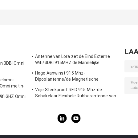
Directional 5150-
antenne met 7
Antenne met R
5850MHz
dBi-winst en
SMA Mannelij
Wireless AP
werktemperatuur
Rechte Connec
Outdoor Antenna
-20 ̊C tot +60 ̊C
voor
with IP67
High Gain Rubber
Bedrijfstempera
Waterproof ABS
Rod Antenne
-20°C tot +60
Material
LAA
Antenne van Lora zet de Eind Externe
Wifi/3DBI 915MHZ de Mannelijke
an 3DBI Omni
Schakelaar van SMA op
Hoge Aanwinst 915 Mhz-
Dipoolantenne/de Magnetische
zelomni
Openlucht Richtingantenne van Omni
 Omni met n-
Vrije Steekproef RFID 915 Mhz-de
Schakelaar Flexibele Rubberantenne van
Wifi GHZ Omni
de Telemetrieantenne IPEX