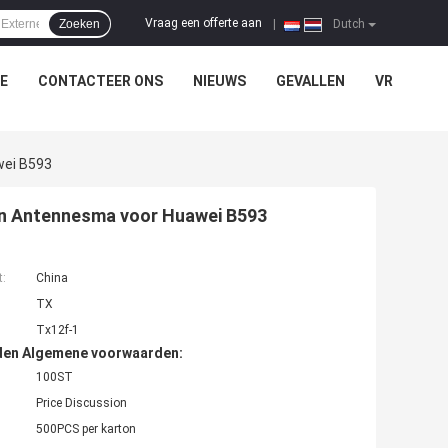
Vraag een offerte aan
Zoeken
|
Dutch
E
CONTACTEER ONS
NIEUWS
GEVALLEN
VR
wei B593
an Antennesma voor Huawei B593
t:
China
TX
Tx12f-1
den Algemene voorwaarden:
100ST
Price Discussion
500PCS per karton