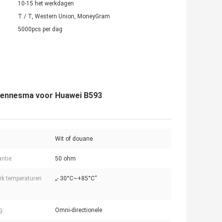
10-15 het werkdagen
T / T, Western Union, MoneyGram
5000pcs per dag
ntennesma voor Huawei B593
Wit of douane
ntie:
50 ohm
rk temperaturen
„- 30°C~+85°C“
g:
Omni-directionele