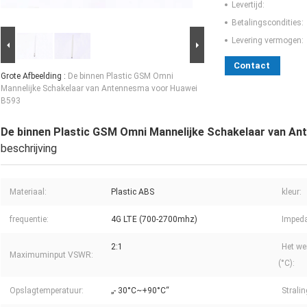
Levertijd:
Betalingscondities:
Levering vermogen:
Contact
Grote Afbeelding :
De binnen Plastic GSM Omni
Mannelijke Schakelaar van Antennesma voor Huawei
B593
De binnen Plastic GSM Omni Mannelijke Schakelaar van A
beschrijving
Materiaal:
Plastic ABS
kleur:
frequentie:
4G LTE (700-2700mhz)
Impeda
2:1
Het we
Maximuminput VSWR:
(°C):
Opslagtemperatuur:
„- 30°C~+90°C“
Stralin