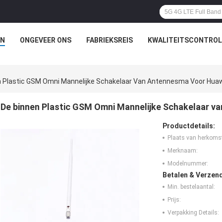
N
ONGEVEER ONS
FABRIEKSREIS
KWALITEITSCONTROL
n Plastic GSM Omni Mannelijke Schakelaar Van Antennesma Voor Hua
De binnen Plastic GSM Omni Mannelijke Schakelaar v
Productdetails:
Plaats van herkoms
Merknaam:
Modelnummer:
Betalen & Verzen
Min. bestelaantal:
Prijs:
Verpakking Details: