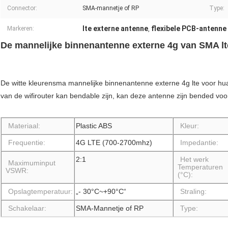
Connector:
SMA-mannetje of RP
Type:
lte externe antenne
flexibele PCB-antenne
Markeren:
,
De mannelijke binnenantenne externe 4g van SMA lte
De witte kleurensma mannelijke binnenantenne externe 4g lte voor huaw
van de wifirouter kan bendable zijn, kan deze antenne zijn bended voo
Materiaal:
Plastic ABS
Kleur:
Frequentie:
4G LTE (700-2700mhz)
Impedantie:
2:1
Het werk
Maximuminput
Temperaturen
VSWR:
(°C):
Opslagtemperatuur:
„- 30°C~+90°C“
Straling:
Schakelaar:
SMA-Mannetje of RP
Type: