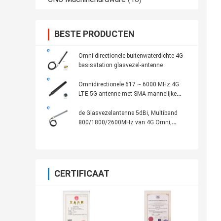
BESTE PRODUCTEN
Omni-directionele buitenwaterdichte 4G
basisstation glasvezel-antenne
Omnidirectionele 617 ~ 6000 MHz 4G
LTE 5G-antenne met SMA mannelijke
connector
de Glasvezelantenne 5dBi, Multiband
800/1800/2600MHz van 4G Omni,
Openlucht, 3m Grijze Kabel,
CERTIFICAAT