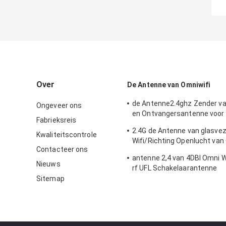
Over
De Antenne van Omniwifi
de Antenne2.4ghz Zender v
Ongeveer ons
en Ontvangersantenne voor
Fabrieksreis
Openlucht/Binnen
2.4G de Antenne van glasve
Kwaliteitscontrole
Wifi/Richting Openlucht van
Contacteer ons
Type Schakelaar
antenne 2,4 van 4DBI Omni 
Nieuws
rf UFL Schakelaarantenne
Sitemap