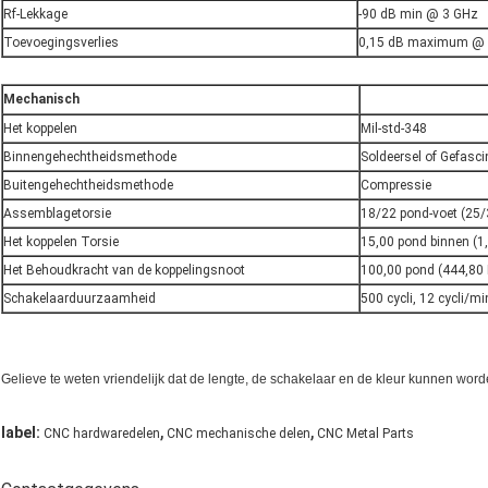
Rf-Lekkage
-90 dB min @ 3 GHz
Toevoegingsverlies
0,15 dB maximum @
Mechanisch
Het koppelen
Mil-std-348
Binnengehechtheidsmethode
Soldeersel of Gefasci
Buitengehechtheidsmethode
Compressie
Assemblagetorsie
18/22 pond-voet (25
Het koppelen Torsie
15,00 pond binnen (1
Het Behoudkracht van de koppelingsnoot
100,00 pond (444,80 
Schakelaarduurzaamheid
500 cycli, 12 cycli/mi
Gelieve te weten vriendelijk dat de lengte, de schakelaar en de kleur kunnen wor
,
,
label:
CNC hardwaredelen
CNC mechanische delen
CNC Metal Parts