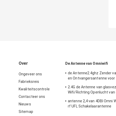
Over
De Antenne van Omniwifi
de Antenne2.4ghz Zender v
Ongeveer ons
en Ontvangersantenne voor
Fabrieksreis
Openlucht/Binnen
2.4G de Antenne van glasve
Kwaliteitscontrole
Wifi/Richting Openlucht van
Contacteer ons
Type Schakelaar
antenne 2,4 van 4DBI Omni 
Nieuws
rf UFL Schakelaarantenne
Sitemap