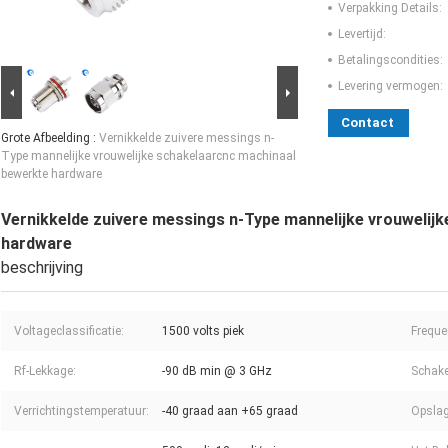
Verpakking Details:
Levertijd:
Betalingscondities:
Levering vermogen:
Contact
Grote Afbeelding :
Vernikkelde zuivere messings n-
Type mannelijke vrouwelijke schakelaarcnc machinaal
bewerkte hardware
Vernikkelde zuivere messings n-Type mannelijke vrouwelij
hardware
beschrijving
Voltageclassificatie:
1500 volts piek
Freque
Rf-Lekkage:
-90 dB min @ 3 GHz
Schake
Verrichtingstemperatuur:
-40 graad aan +65 graad
Opslag