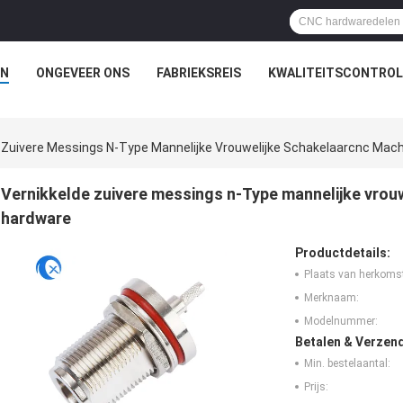
N
ONGEVEER ONS
FABRIEKSREIS
KWALITEITSCONTROL
 Zuivere Messings N-Type Mannelijke Vrouwelijke Schakelaarcnc Mac
Vernikkelde zuivere messings n-Type mannelijke vrou
hardware
Productdetails:
Plaats van herkoms
Merknaam:
Modelnummer:
Betalen & Verzen
Min. bestelaantal:
Prijs: