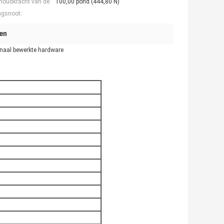
houdkracht van de
100,00 pond (444,80 N)
ngsnoot:
en
inaal bewerkte hardware