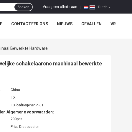
Vraag een offerte aan
Zoeken
|
Dutch
E
CONTACTEER ONS
NIEUWS
GEVALLEN
VR
hinaal Bewerkte Hardware
welijke schakelaarcnc machinaal bewerkte
t:
China
TX
TX-bedriegenen-n-01
den Algemene voorwaarden:
200pcs
Price Disscussion