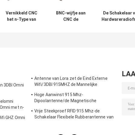
Vernikkeld CNC
BNC-wijfje aan
De Schakelaar v
het n-Type van
CNC de
Hardwareradiof
Mechanische
vrouwelijke CNC
van de microg
gedeelten zuiver
machinaal
CNC Machine
Messing wijfje
bewerkte Delen
Kabelassem
aan de
van het
vrouwelijke
hardwaremetaal
schakelaar van
SMA
LAA
Antenne van Lora zet de Eind Externe
Wifi/3DBI 915MHZ de Mannelijke
an 3DBI Omni
Schakelaar van SMA op
Hoge Aanwinst 915 Mhz-
Dipoolantenne/de Magnetische
zelomni
Openlucht Richtingantenne van Omni
 Omni met n-
Vrije Steekproef RFID 915 Mhz-de
Schakelaar Flexibele Rubberantenne van
Wifi GHZ Omni
de Telemetrieantenne IPEX