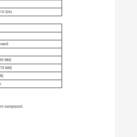
 10 GHz
neerd
/30 NM)
,70 NM)
N)
n
den aangepast.