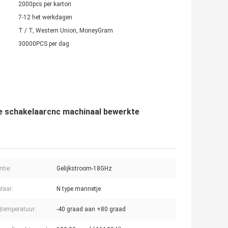
2000pcs per karton
7-12 het werkdagen
T / T, Western Union, MoneyGram
30000PCS per dag
ke schakelaarcnc machinaal bewerkte
ntie:
Gelijkstroom-18GHz
laar:
N type mannetje
temperatuur:
-40 graad aan +80 graad