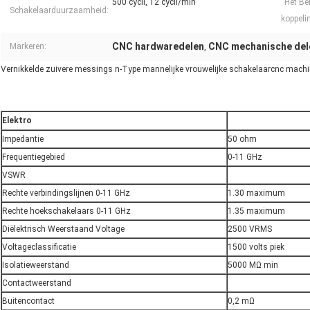
500 cycli, 12 cycli/min
Het Be
Schakelaarduurzaamheid:
koppeli
CNC hardwaredelen
CNC mechanische del
Markeren:
,
Vernikkelde zuivere messings n-Type mannelijke vrouwelijke schakelaarcnc mach
Elektro
Impedantie
50 ohm
Frequentiegebied
0-11 GHz
VSWR
Rechte verbindingslijnen 0-11 GHz
1.30 maximum
Rechte hoekschakelaars 0-11 GHz
1.35 maximum
Diëlektrisch Weerstaand Voltage
2500 VRMS
Voltageclassificatie
1500 volts piek
Isolatieweerstand
5000 MΩ min
Contactweerstand
Buitencontact
0,2 mΩ