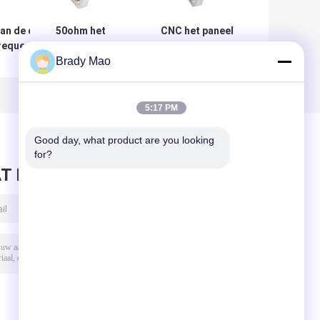
an de de
50ohm het
CNC het paneel
requentie
Comité zet F-
van de
Brady Mao
olf500v
Type vrouwelijke
Machinehardware
 voor
schakelaarcnc
zet adaptern Type
blage
Hardwaredelen
Vrouwelijke
op
Schakelaardelen
5:17 PM
aan de
vrouwelijke
Good day, what product are you looking 
schakelaar van
for?
SMA op
T BERICHT ACHTER