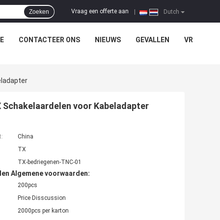
Vraag een offerte aan
Zoeken
|
Dutch
E
CONTACTEER ONS
NIEUWS
GEVALLEN
VR
ladapter
 Schakelaardelen voor Kabeladapter
t:
China
TX
TX-bedriegenen-TNC-01
den Algemene voorwaarden:
200pcs
Price Disscussion
2000pcs per karton