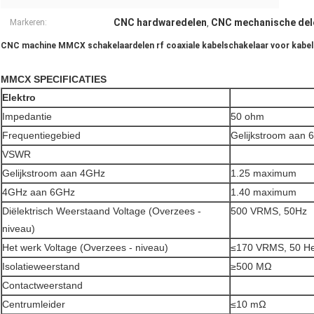
CNC hardwaredelen
CNC mechanische del
Markeren:
,
CNC machine MMCX schakelaardelen rf coaxiale kabelschakelaar voor kabe
MMCX SPECIFICATIES
Elektro
Impedantie
50 ohm
Frequentiegebied
Gelijkstroom aan 
VSWR
Gelijkstroom aan 4GHz
1.25 maximum
4GHz aan 6GHz
1.40 maximum
Diëlektrisch Weerstaand Voltage (Overzees -
500 VRMS, 50Hz
niveau)
Het werk Voltage (Overzees - niveau)
≤170 VRMS, 50 H
Isolatieweerstand
≥500 MΩ
Contactweerstand
Centrumleider
≤10 mΩ