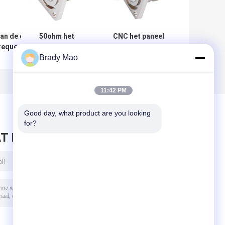
an de de
50ohm het
CNC het paneel
requentie
Comité zet F-
van de
Brady Mao
olf500v
Type vrouwelijke
Machinehardware
 voor
schakelaarcnc
zet adaptern Type
blage
Hardwaredelen
Vrouwelijke
op
Schakelaardelen
11:42 PM
aan de
vrouwelijke
Good day, what product are you looking 
schakelaar van
for?
SMA op
T BERICHT ACHTER