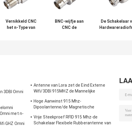
Vernikkeld CNC
BNC-wijfje aan
De Schakelaar v
het n-Type van
CNC de
Hardwareradiof
Mechanische
vrouwelijke CNC
van de microg
gedeelten zuiver
machinaal
CNC Machine
Messing wijfje
bewerkte Delen
Kabelassem
aan de
van het
vrouwelijke
hardwaremetaal
schakelaar van
SMA
LAA
Antenne van Lora zet de Eind Externe
Wifi/3DBI 915MHZ de Mannelijke
an 3DBI Omni
Schakelaar van SMA op
Hoge Aanwinst 915 Mhz-
Dipoolantenne/de Magnetische
zelomni
Openlucht Richtingantenne van Omni
 Omni met n-
Vrije Steekproef RFID 915 Mhz-de
Schakelaar Flexibele Rubberantenne van
Wifi GHZ Omni
de Telemetrieantenne IPEX