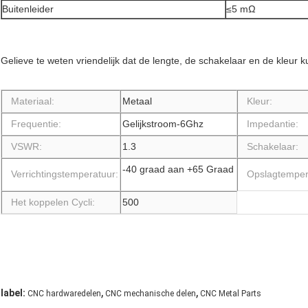
Buitenleider
≤5 mΩ
Gelieve te weten vriendelijk dat de lengte, de schakelaar en de kleu
Materiaal:
Metaal
Kleur:
Frequentie:
Gelijkstroom-6Ghz
Impedantie:
VSWR:
1.3
Schakelaar:
-40 graad aan +65 Graad
Verrichtingstemperatuur:
Opslagtemper
Het koppelen Cycli:
500
,
,
label:
CNC hardwaredelen
CNC mechanische delen
CNC Metal Parts