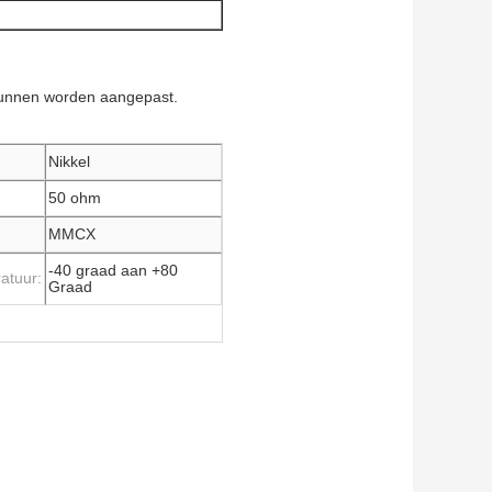
r kunnen worden aangepast.
Nikkel
50 ohm
MMCX
-40 graad aan +80
atuur:
Graad