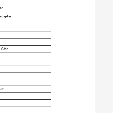
en
ladapter
6 GHz
erz