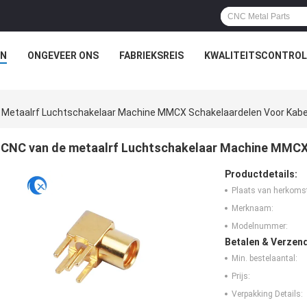
N
ONGEVEER ONS
FABRIEKSREIS
KWALITEITSCONTROL
 Metaalrf Luchtschakelaar Machine MMCX Schakelaardelen Voor Kabe
CNC van de metaalrf Luchtschakelaar Machine MMCX
Productdetails:
Plaats van herkoms
Merknaam:
Modelnummer:
Betalen & Verzen
Min. bestelaantal:
Prijs:
Verpakking Details: