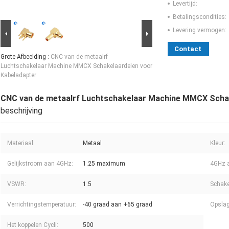
Levertijd:
Betalingscondities:
Levering vermogen:
Contact
Grote Afbeelding :
CNC van de metaalrf
Luchtschakelaar Machine MMCX Schakelaardelen voor
Kabeladapter
CNC van de metaalrf Luchtschakelaar Machine MMCX Schak
beschrijving
Materiaal:
Metaal
Kleur:
Gelijkstroom aan 4GHz:
1.25 maximum
4GHz 
VSWR:
1.5
Schake
Verrichtingstemperatuur:
-40 graad aan +65 graad
Opslag
Het koppelen Cycli:
500