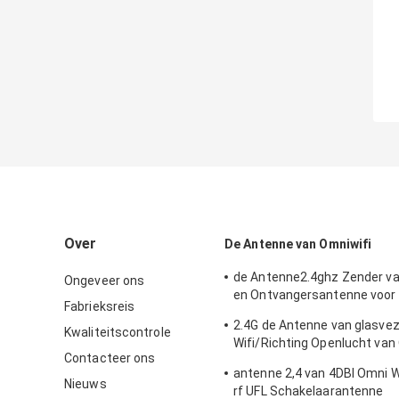
Over
De Antenne van Omniwifi
de Antenne2.4ghz Zender v
Ongeveer ons
en Ontvangersantenne voor
Fabrieksreis
Openlucht/Binnen
2.4G de Antenne van glasve
Kwaliteitscontrole
Wifi/Richting Openlucht van
Contacteer ons
Type Schakelaar
antenne 2,4 van 4DBI Omni 
Nieuws
rf UFL Schakelaarantenne