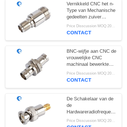
Vernikkeld CNC het n-
Type van Mechanische
gedeelten zuiver
Messing wijfje aan de
Price Disscussion MOQ:200pcs
vrouwelijke schakelaar
CONTACT
van SMA
BNC-wijfje aan CNC de
vrouwelijke CNC
machinaal bewerkte
Delen van het
Price Disscussion MOQ:200pcs
hardwaremetaal
CONTACT
De Schakelaar van de
de
Hardwareradiofrequentie
van de microgolf500v
Price Disscussion MOQ:200pcs
CNC Machine voor