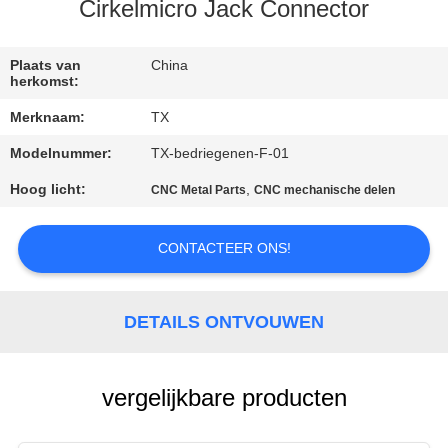
CONTACTEER
Cirkelmicro Jack Connector
ONS
Plaats van
China
herkomst:
NIEUWS
Merknaam:
TX
Modelnummer:
TX-bedriegenen-F-01
GEVALLEN
Hoog licht:
,
CNC Metal Parts
CNC mechanische delen
VR
CONTACTEER ONS!
SITEMAP
DETAILS ONTVOUWEN
PRIVACY
POLICY
vergelijkbare producten