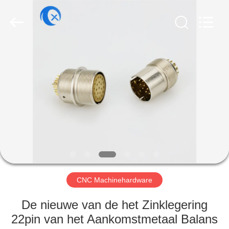
Dongguan
Tengxiang
Electronics
Co.,
Ltd..
All
Rights
Reserved.
HUIS
PRODUCTEN
ONGEVEER
ONS
FABRIEKSREIS
CNC Machinehardware
KWALITEITSCONTROLE
De nieuwe van de het Zinklegering
22pin van het Aankomstmetaal Balans