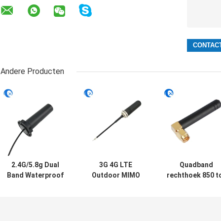
Andere Producten
2.4G/5.8g Dual
3G 4G LTE
Quadband
Band Waterproof
Outdoor MIMO
rechthoek 850 t
Outdoor Panel
Omni-Directional
1900 MHz GSM
Mount WiFi
Screw Mount
rubberen anten
Antenne met
Antenne
met rechthoek
Rg174 Fraka
SMA Male