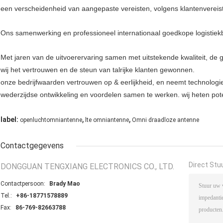
een verscheidenheid van aangepaste vereisten, volgens klantenvereis
Ons samenwerking en professioneel internationaal goedkope logistiekbed
Met jaren van de uitvoerervaring samen met uitstekende kwaliteit, de
wij het vertrouwen en de steun van talrijke klanten gewonnen.
onze bedrijfwaarden vertrouwen op & eerlijkheid, en neemt technologi
wederzijdse ontwikkeling en voordelen samen te werken. wij heten pot
,
,
label:
openluchtomniantenne
lte omniantenne
Omni draadloze antenne
Contactgegevens
Direct Stu
DONGGUAN TENGXIANG ELECTRONICS CO., LTD.
Contactpersoon:
Brady Mao
Tel.:
+86-18771578889
Fax:
86-769-82663788