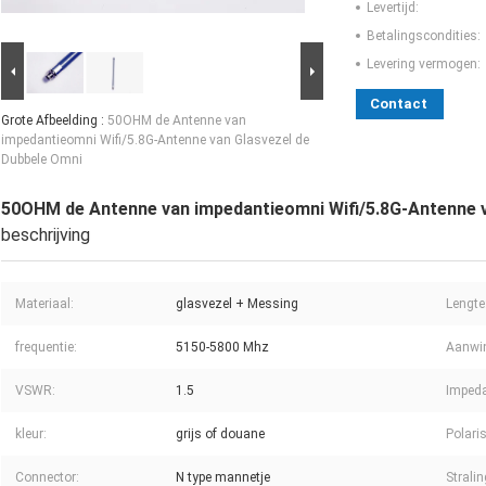
Levertijd:
Betalingscondities:
Levering vermogen:
Contact
Grote Afbeelding :
50OHM de Antenne van
impedantieomni Wifi/5.8G-Antenne van Glasvezel de
Dubbele Omni
50OHM de Antenne van impedantieomni Wifi/5.8G-Antenne v
beschrijving
Materiaal:
glasvezel + Messing
Lengte
frequentie:
5150-5800 Mhz
Aanwin
VSWR:
1.5
Impeda
kleur:
grijs of douane
Polaris
Connector:
N type mannetje
Stralin