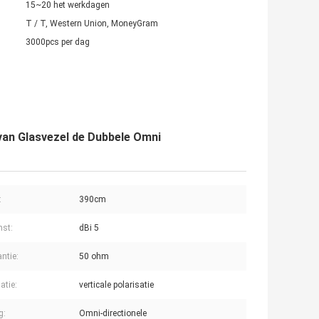
15~20 het werkdagen
T / T, Western Union, MoneyGram
3000pcs per dag
an Glasvezel de Dubbele Omni
:
390cm
st:
dBi 5
ntie:
50 ohm
atie:
verticale polarisatie
g:
Omni-directionele