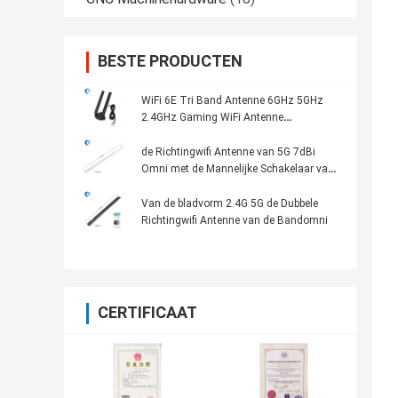
BESTE PRODUCTEN
WiFi 6E Tri Band Antenne 6GHz 5GHz
2.4GHz Gaming WiFi Antenne
Magnetische basis Voor PC Computer
de Richtingwifi Antenne van 5G 7dBi
Omni met de Mannelijke Schakelaar van
RP SMA
Van de bladvorm 2.4G 5G de Dubbele
Richtingwifi Antenne van de Bandomni
CERTIFICAAT