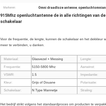
Omni draadloze antenne
openluchtomnian
Markeren:
,
915Mhz openluchtantenne de in alle richtingen van de
schakelaar
Voor de frequentie, de lengte, kunnen de schakelaar en het dekkleur w
meer te verbinden, u danken.
Materiaal:
Glasvezel + Messing
Lengte:
Frequentie:
5150-5800 Mhz
Aanwinst:
VSWR:
1.5
Impedantie:
Kleur:
Grijs of Douane
Polarisatie:
Schakelaar:
N Type Mannetje
Straling:
Het bedrijf strikt volgens het standaardproces om producten te verpakk