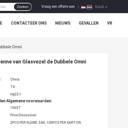
Vraag een offerte aan
Zoeken
|
Dutch
E
CONTACTEER ONS
NIEUWS
GEVALLEN
VR
ubbele Omni
enne van Glasvezel de Dubbele Omni
t:
China
TX
Hg02-1
den Algemene voorwaarden:
100ST
Price Discussion
2PCS PER KLEINE ZAK, 100PCS PER KARTON