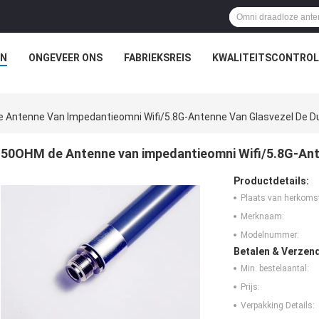
N
ONGEVEER ONS
FABRIEKSREIS
KWALITEITSCONTROL
 Antenne Van Impedantieomni Wifi/5.8G-Antenne Van Glasvezel De D
50OHM de Antenne van impedantieomni Wifi/5.8G-Ant
Productdetails:
Plaats van herkoms
Merknaam:
Modelnummer:
Betalen & Verzen
Min. bestelaantal:
Prijs:
Verpakking Details: