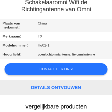
CONTACTEER
Schakelaaromni Wifi de
ONS
Richtingantenne van Omni
NIEUWS
Plaats van
China
herkomst:
Merknaam:
TX
GEVALLEN
Modelnummer:
Hg02-1
Hoog licht:
,
VR
openluchtomniantenne
lte omniantenne
CONTACTEER ONS!
SITEMAP
PRIVACY
DETAILS ONTVOUWEN
POLICY
vergelijkbare producten