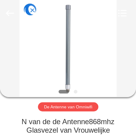
Dongguan
Tengxiang
Electronics
Co.,
Ltd..
All
Rights
Reserved.
HUIS
PRODUCTEN
ONGEVEER
ONS
FABRIEKSREIS
De Antenne van Omniwifi
KWALITEITSCONTROLE
N van de de Antenne868mhz
Glasvezel van Vrouwelijke