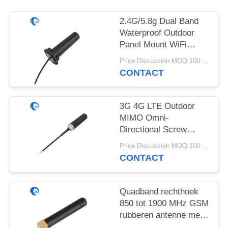
2.4G/5.8g Dual Band
Waterproof Outdoor
Panel Mount WiFi
Antenne met Rg174
Price Discussion MOQ:100 stuks
Fraka Connector
CONTACT
3G 4G LTE Outdoor
MIMO Omni-
Directional Screw
Mount Antenne
Price Discussion MOQ:100 stuks
CONTACT
Quadband rechthoek
850 tot 1900 MHz GSM
rubberen antenne met
rechthoek SMA Male