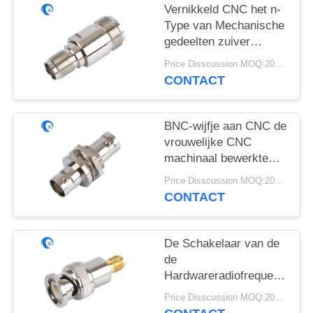
Vernikkeld CNC het n-
Type van Mechanische
gedeelten zuiver
Messing wijfje aan de
Price Disscussion MOQ:200pcs
vrouwelijke schakelaar
CONTACT
van SMA
BNC-wijfje aan CNC de
vrouwelijke CNC
machinaal bewerkte
Delen van het
Price Disscussion MOQ:200pcs
hardwaremetaal
CONTACT
De Schakelaar van de
de
Hardwareradiofrequentie
van de microgolf500v
Price Disscussion MOQ:200pcs
CNC Machine voor