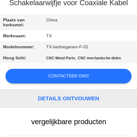
CONTACTEER
Schakelaarwijfje voor Coaxiale Kabel
ONS
Plaats van
China
herkomst:
NIEUWS
Merknaam:
TX
Modelnummer:
TX-bedriegenen-F-01
GEVALLEN
Hoog licht:
,
CNC Metal Parts
CNC mechanische delen
VR
CONTACTEER ONS!
SITEMAP
DETAILS ONTVOUWEN
PRIVACY
POLICY
vergelijkbare producten