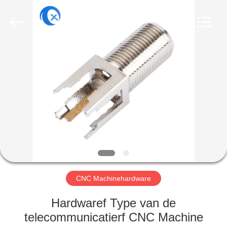
Dongguan
Tengxiang
Electronics
Co.,
Ltd..
All
Rights
Reserved.
HUIS
PRODUCTEN
ONGEVEER
ONS
FABRIEKSREIS
CNC Machinehardware
KWALITEITSCONTROLE
Hardwaref Type van de
telecommunicatierf CNC Machine