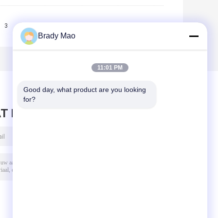
3
>>
>|
Brady Mao
11:01 PM
Good day, what product are you looking 
for?
T BERICHT ACHTER