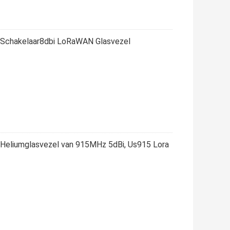
e Schakelaar8dbi LoRaWAN Glasvezel
 Heliumglasvezel van 915MHz 5dBi, Us915 Lora