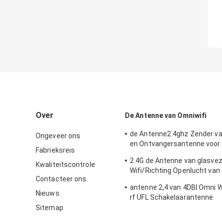
Over
De Antenne van Omniwifi
de Antenne2.4ghz Zender v
Ongeveer ons
en Ontvangersantenne voor
Fabrieksreis
Openlucht/Binnen
2.4G de Antenne van glasve
Kwaliteitscontrole
Wifi/Richting Openlucht van
Contacteer ons
Type Schakelaar
antenne 2,4 van 4DBI Omni 
Nieuws
rf UFL Schakelaarantenne
Sitemap