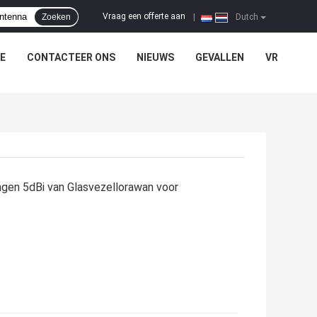
Vraag een offerte aan
Zoeken
|
Dutch
E
CONTACTEER ONS
NIEUWS
GEVALLEN
VR
ngen 5dBi van Glasvezellorawan voor