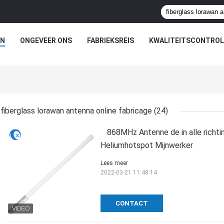
N
ONGEVEER ONS
FABRIEKSREIS
KWALITEITSCONTROL
fiberglass lorawan antenna online fabricage
(24)
868MHz Antenne de in alle richti
Heliumhotspot Mijnwerker
Lees meer
2022-03-21 11:48:14
CONTACT