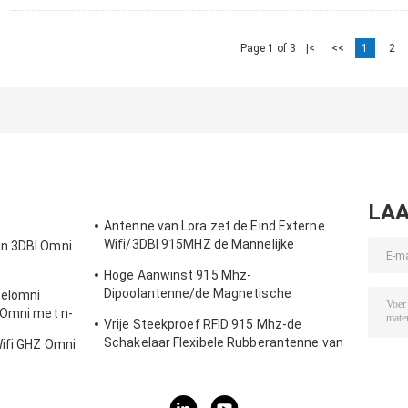
Page 1 of 3
|<
<<
1
2
LAA
Antenne van Lora zet de Eind Externe
Wifi/3DBI 915MHZ de Mannelijke
an 3DBI Omni
Schakelaar van SMA op
Hoge Aanwinst 915 Mhz-
Dipoolantenne/de Magnetische
zelomni
Openlucht Richtingantenne van Omni
 Omni met n-
Vrije Steekproef RFID 915 Mhz-de
Schakelaar Flexibele Rubberantenne van
Wifi GHZ Omni
de Telemetrieantenne IPEX