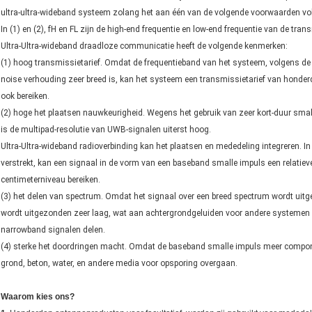
ultra-ultra-wideband systeem zolang het aan één van de volgende voorwaarden vo
In (1) en (2), fH en FL zijn de high-end frequentie en low-end frequentie van de tran
Ultra-Ultra-wideband draadloze communicatie heeft de volgende kenmerken:
(1) hoog transmissietarief. Omdat de frequentieband van het systeem, volgens de 
noise verhouding zeer breed is, kan het systeem een transmissietarief van honder
ook bereiken.
(2) hoge het plaatsen nauwkeurigheid. Wegens het gebruik van zeer kort-duur small
is de multipad-resolutie van UWB-signalen uiterst hoog.
Ultra-Ultra-wideband radioverbinding kan het plaatsen en mededeling integreren. In
verstrekt, kan een signaal in de vorm van een baseband smalle impuls een relatiev
centimeterniveau bereiken.
(3) het delen van spectrum. Omdat het signaal over een breed spectrum wordt uitge
wordt uitgezonden zeer laag, wat aan achtergrondgeluiden voor andere systemen g
narrowband signalen delen.
(4) sterke het doordringen macht. Omdat de baseband smalle impuls meer compone
grond, beton, water, en andere media voor opsporing overgaan.
Waarom kies ons?