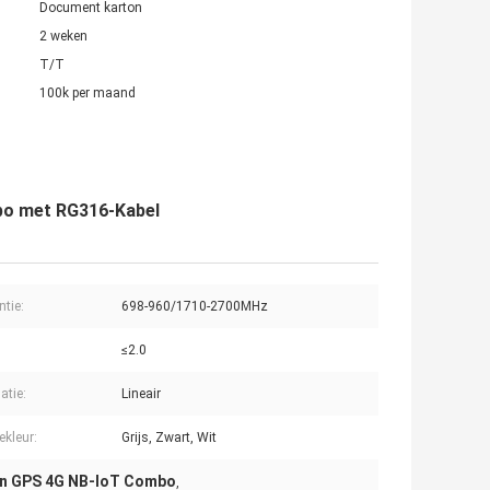
Document karton
2 weken
T/T
100k per maand
bo met RG316-Kabel
ntie:
698-960/1710-2700MHz
≤2.0
atie:
Lineair
kleur:
Grijs, Zwart, Wit
an GPS 4G NB-IoT Combo
,