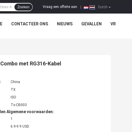
Vraag een offerte aan
Zoeken
|
Dutch
E
CONTACTEER ONS
NIEUWS
GEVALLEN
VR
7 Combo met RG316-Kabel
t:
China
TX
ISO
Tx-CB003
den Algemene voorwaarden:
1
6.9-9.9 USD