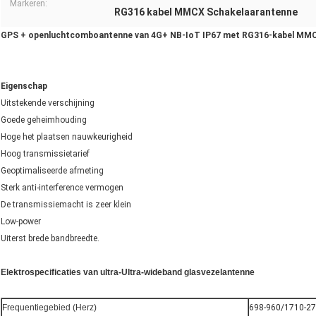
Markeren:
RG316 kabel MMCX Schakelaarantenne
GPS + openluchtcomboantenne van 4G+ NB-IoT IP67 met RG316-kabel MMCX
Eigenschap
Uitstekende verschijning
Goede geheimhouding
Hoge het plaatsen nauwkeurigheid
Hoog transmissietarief
Geoptimaliseerde afmeting
Sterk anti-interference vermogen
De transmissiemacht is zeer klein
Low-power
Uiterst brede bandbreedte.
Elektrospecificaties van ultra-Ultra-wideband glasvezelantenne
Frequentiegebied (Herz)
698-960/1710-2