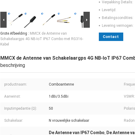
Verpakking Details:
Levertijd:
Betalingscondities:
Levering vermogen:
Grote Afbeelding :
MMCX de Antenne van
Contact
Schakelaargps 4G NB-IoT IP67 Combo met RG316-
Kabel
MMCX de Antenne van Schakelaargps 4G NB-IoT IP67 Com
beschrijving
productnaam:
Comboantenne
Freque
Aanwinst:
1dBi/3.5dBi
VSWR:
Inputimpedantie (Ω):
50
Polaris
Schakelaar:
N vrouwelijke schakelaar
Radone
De Antenne van IP67 Combo
De Antenne v
,