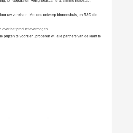
ng, IoT-apparaten, veiligheidscamera, slimme huis/stad,
 door uw vereisten. Met ons ontwerp binnenshuis, en R&D die,
n over het productievermogen.
 prijzen te voorzien, proberen wij alle partners van de klant te