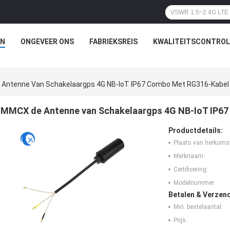
N
ONGEVEER ONS
FABRIEKSREIS
KWALITEITSCONTROL
Antenne Van Schakelaargps 4G NB-IoT IP67 Combo Met RG316-Kabel
MMCX de Antenne van Schakelaargps 4G NB-IoT IP6
Productdetails:
Plaats van herkoms
Merknaam:
Certificering:
Modelnummer:
Betalen & Verzen
Min. bestelaantal:
Prijs: