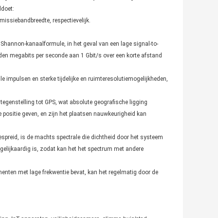
ldoet:
smissiebandbreedte, respectievelijk.
Shannon-kanaalformule, in het geval van een lage signal-to-
den megabits per seconde aan 1 Gbit/s over een korte afstand
e impulsen en sterke tijdelijke en ruimteresolutiemogelijkheden,
 tegenstelling tot GPS, wat absolute geografische ligging
e positie geven, en zijn het plaatsen nauwkeurigheid kan
spreid, is de machts spectrale die dichtheid door het systeem
elijkaardig is, zodat kan het het spectrum met andere
nten met lage frekwentie bevat, kan het regelmatig door de