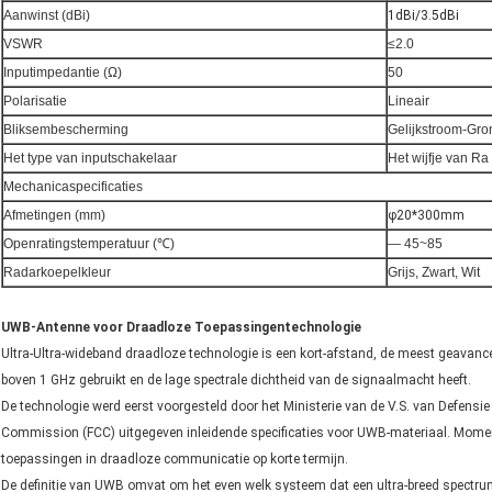
Aanwinst (dBi)
1dBi/3.5dBi
VSWR
≤2.0
Inputimpedantie (Ω)
50
Polarisatie
Lineair
Bliksembescherming
Gelijkstroom-Gro
Het type van inputschakelaar
Het wijfje van Ra
Mechanicaspecificaties
Afmetingen (mm)
φ20*300mm
Openratingstemperatuur (℃)
— 45~85
Radarkoepelkleur
Grijs, Zwart, Wit
UWB-Antenne voor Draadloze Toepassingentechnologie
Ultra-Ultra-wideband draadloze technologie is een kort-afstand, de meest geavan
boven 1 GHz gebruikt en de lage spectrale dichtheid van de signaalmacht heeft.
De technologie werd eerst voorgesteld door het Ministerie van de V.S. van Defensi
Commission (FCC) uitgegeven inleidende specificaties voor UWB-materiaal. Momen
toepassingen in draadloze communicatie op korte termijn.
De definitie van UWB omvat om het even welk systeem dat een ultra-breed spectr