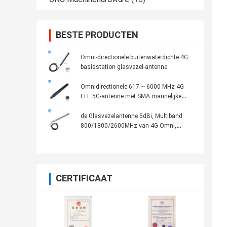
BESTE PRODUCTEN
Omni-directionele buitenwaterdichte 4G
basisstation glasvezel-antenne
Omnidirectionele 617 ~ 6000 MHz 4G
LTE 5G-antenne met SMA mannelijke
connector
de Glasvezelantenne 5dBi, Multiband
800/1800/2600MHz van 4G Omni,
Openlucht, 3m Grijze Kabel,
CERTIFICAAT