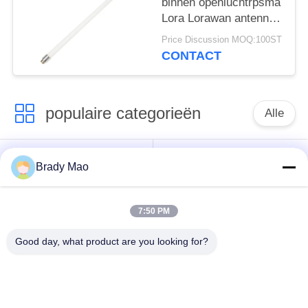
binnen openluchtrpsma
Lora Lorawan antenne
van de de
Price Discussion MOQ:100ST
glasvezelantenne 3dBi
CONTACT
populaire categorieën
Alle
De Antenne van
GSM-GPRS-antenne
Brady Mao
Omniwifi
7:50 PM
GPS-
De Antenne van het
Navigatieantenne
glasvezelBasisstation
Good day, what product are you looking for?
de antenne van de
Heliumantenne
wifiontvanger