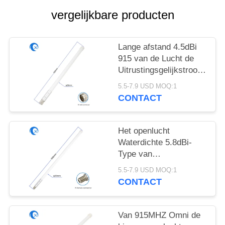
vergelijkbare producten
Lange afstand 4.5dBi
915 van de Lucht de
Uitrustingsgelijkstroom
Mhz Grond van het
5.5-7.9 USD MOQ:1
Antennehelium
CONTACT
Het openlucht
Waterdichte 5.8dBi-
Type van
glasvezelantenne N
5.5-7.9 USD MOQ:1
915 Mhz-Antenne voor
CONTACT
LoRa Gateway
Van 915MHZ Omni de