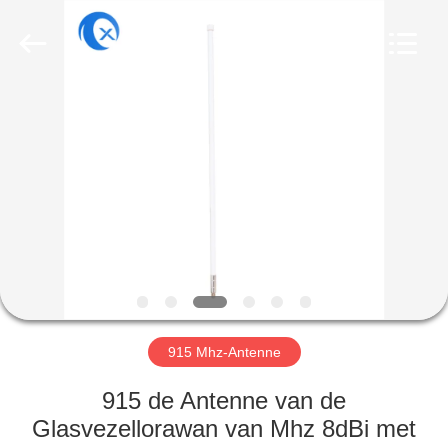
Dongguan
Tengxiang
Electronics
Co.,
Ltd..
All
Rights
Reserved.
HUIS
PRODUCTEN
ONGEVEER
ONS
FABRIEKSREIS
915 Mhz-Antenne
KWALITEITSCONTROLE
915 de Antenne van de
Glasvezellorawan van Mhz 8dBi met