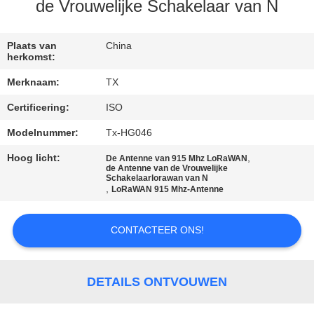
CONTACTEER
de Vrouwelijke Schakelaar van N
ONS
Plaats van
China
herkomst:
NIEUWS
Merknaam:
TX
Certificering:
ISO
GEVALLEN
Modelnummer:
Tx-HG046
VR
Hoog licht:
,
De Antenne van 915 Mhz LoRaWAN
de Antenne van de Vrouwelijke
Schakelaarlorawan van N
,
LoRaWAN 915 Mhz-Antenne
SITEMAP
CONTACTEER ONS!
PRIVACY
POLICY
DETAILS ONTVOUWEN