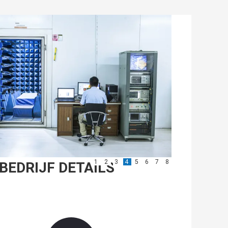
1
2
3
4
5
6
7
8
BEDRIJF DETAILS