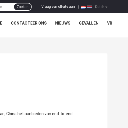
Vraag een offerte aan
Zoeken
|
Dutch
E
CONTACTEER ONS
NIEUWS
GEVALLEN
VR
uan, China.het aanbieden van end-to-end