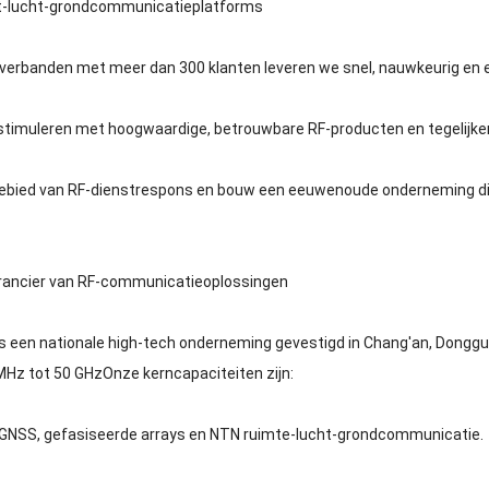
rt-lucht-grondcommunicatieplatforms
banden met meer dan 300 klanten leveren we snel, nauwkeurig en eff
timuleren met hoogwaardige, betrouwbare RF-producten en tegelijker
 gebied van RF-dienstrespons en bouw een eeuwenoude onderneming d
erancier van RF-communicatieoplossingen
 is een nationale high-tech onderneming gevestigd in Chang'an, Dongg
Hz tot 50 GHzOnze kerncapaciteiten zijn:
, GNSS, gefasiseerde arrays en NTN ruimte-lucht-grondcommunicatie.