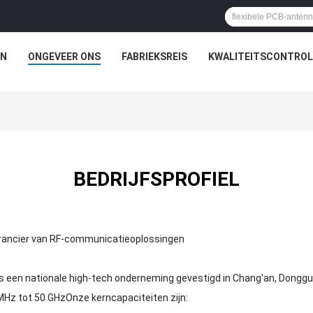
N
ONGEVEER ONS
FABRIEKSREIS
KWALITEITSCONTROL
BEDRIJFSPROFIEL
erancier van RF-communicatieoplossingen
 is een nationale high-tech onderneming gevestigd in Chang'an, Dongg
Hz tot 50 GHzOnze kerncapaciteiten zijn: