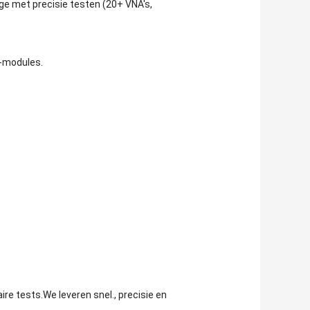
ge met precisie testen (20+ VNA's,
F-modules.
e tests.We leveren snel., precisie en