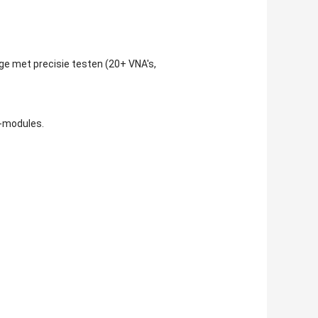
ge met precisie testen (20+ VNA's,
F-modules.