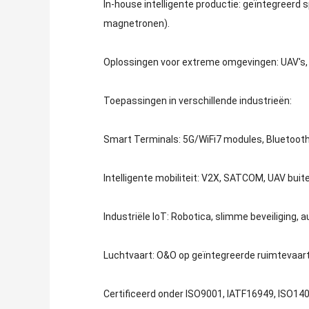
In-house intelligente productie: geïntegreerd
magnetronen).
Oplossingen voor extreme omgevingen: UAV's,
Toepassingen in verschillende industrieën:
Smart Terminals: 5G/WiFi7 modules, Bluetooth
Intelligente mobiliteit: V2X, SATCOM, UAV bui
Industriële IoT: Robotica, slimme beveiliging, 
Luchtvaart: O&O op geïntegreerde ruimtevaa
Certificeerd onder ISO9001, IATF16949, ISO140