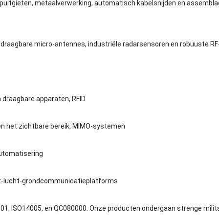
 spuitgieten, metaalverwerking, automatisch kabelsnijden en assembla
 draagbare micro-antennes, industriële radarsensoren en robuuste R
 draagbare apparaten, RFID
ten het zichtbare bereik, MIMO-systemen
automatisering
rt-lucht-grondcommunicatieplatforms
01, ISO14005, en QC080000. Onze producten ondergaan strenge militair