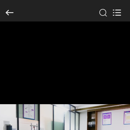
Dongguan
Tengxiang
Electronics
Co.,
Ltd..
All
Rights
Reserved.
HUIS
PRODUCTEN
ONGEVEER
ONS
FABRIEKSREIS
KWALITEITSCONTROLE