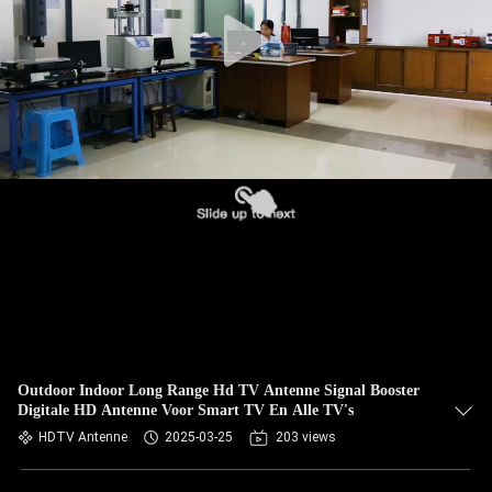
CONTACTEER
ONS
NIEUWS
GEVALLEN
VR
SITEMAP
PRIVACY
Outdoor Indoor Long Range Hd TV Antenne Signal Booster
Digitale HD Antenne Voor Smart TV En Alle TV's
POLICY
HDTV Antenne
2025-03-25
203 views