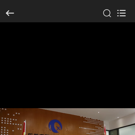
Dongguan
Tengxiang
Electronics
Co.,
Ltd..
All
Rights
Reserved.
HUIS
PRODUCTEN
ONGEVEER
ONS
FABRIEKSREIS
KWALITEITSCONTROLE