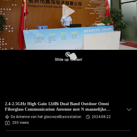
CONTACTEER
ONS
NIEUWS
GEVALLEN
VR
SITEMAP
2.4-2.5GHz High Gain 12dBi Dual Band Outdoor Omni
PRIVACY
Fiberglass Communication Antenne met N mannelijke
connector Base Antenne
POLICY
De Antenne van het glasvezelBasisstation
2024-08-22
203 views