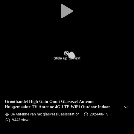
CONTACTEER
ONS
NIEUWS
GEVALLEN
VR
SITEMAP
Groothandel High Gain Omni Glasvezel Antenne
PRIVACY
Huisgemaakte TV Antenne 4G LTE WiFi Outdoor Indoor
POLICY
De Antenne van het glasvezelBasisstation
2024-08-15
9443 views