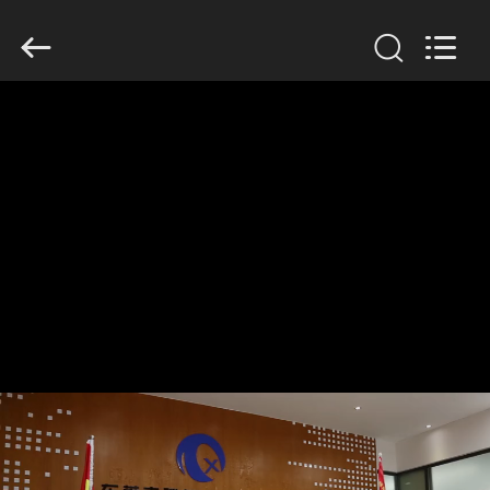
Dongguan
Tengxiang
Electronics
Co.,
Ltd..
All
Rights
Reserved.
HUIS
PRODUCTEN
ONGEVEER
ONS
FABRIEKSREIS
KWALITEITSCONTROLE