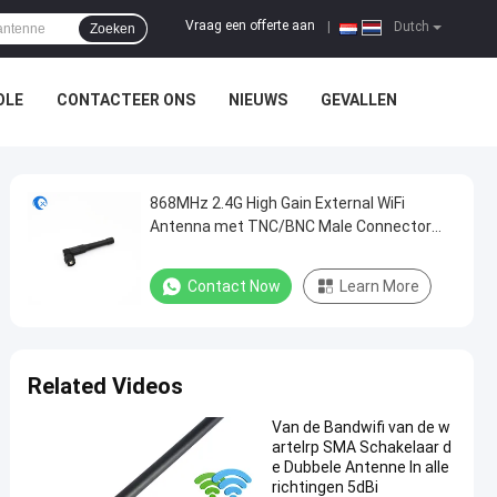
Vraag een offerte aan
|
Dutch
Zoeken
OLE
CONTACTEER ONS
NIEUWS
GEVALLEN
868MHz 2.4G High Gain External WiFi
Antenna met TNC/BNC Male Connector
Omnidirectional Rubber Ducky Lora
Antenna
Contact Now
Learn More
Related Videos
Van de Bandwifi van de w
artelrp SMA Schakelaar d
e Dubbele Antenne In alle
richtingen 5dBi