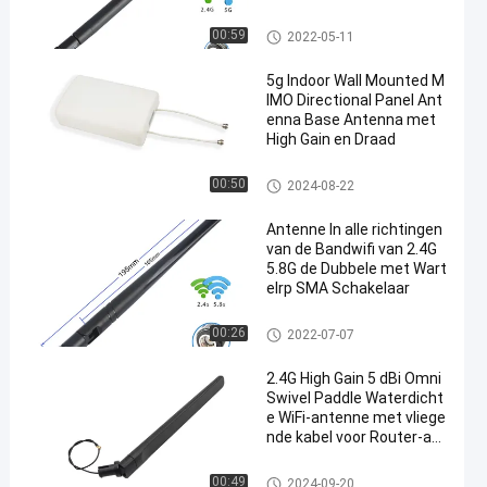
De Antenne van Omniwifi
00:59
2022-05-11
5g Indoor Wall Mounted M
IMO Directional Panel Ant
enna Base Antenna met
High Gain en Draad
De Antenne van Omniwifi
00:50
2024-08-22
Antenne In alle richtingen
van de Bandwifi van 2.4G
5.8G de Dubbele met Wart
elrp SMA Schakelaar
De Antenne van Omniwifi
00:26
2022-07-07
2.4G High Gain 5 dBi Omni
Swivel Paddle Waterdicht
e WiFi-antenne met vliege
nde kabel voor Router-ant
enne
De Antenne van Omniwifi
00:49
2024-09-20