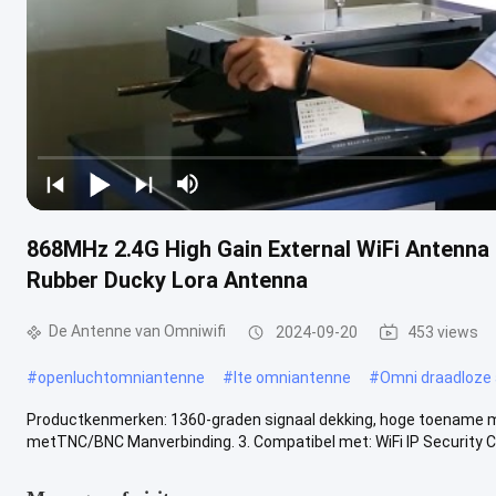
868MHz 2.4G High Gain External WiFi Antenn
Rubber Ducky Lora Antenna
De Antenne van Omniwifi
2024-09-20
453 views
#
openluchtomniantenne
#
lte omniantenne
#
Omni draadloze
Productkenmerken: 1360-graden signaal dekking, hoge toename met 
metTNC/BNC Manverbinding. 3. Compatibel met: WiFi IP Security Ca