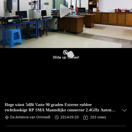
CONTACTEER
ONS
NIEUWS
GEVALLEN
VR
SITEMAP
PRIVACY
Hoge winst 5dBi Vaste 90 graden Externe rubber
rechthoekige RP SMA Mannelijke connector 2.4GHz Antenne
POLICY
voor HD-beveiligingscamera
De Antenne van Omniwifi
2024-09-20
203 views