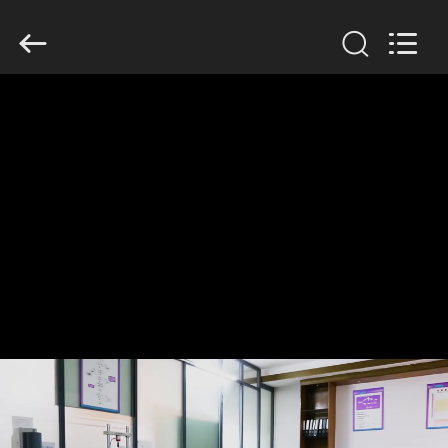
Dongguan
Tengxiang
Electronics
Co.,
Ltd..
All
Rights
Reserved.
HUIS
PRODUCTEN
ONGEVEER
ONS
FABRIEKSREIS
KWALITEITSCONTROLE