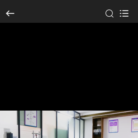
Dongguan
Tengxiang
Electronics
Co.,
Ltd..
All
Rights
Reserved.
HUIS
PRODUCTEN
ONGEVEER
ONS
FABRIEKSREIS
KWALITEITSCONTROLE