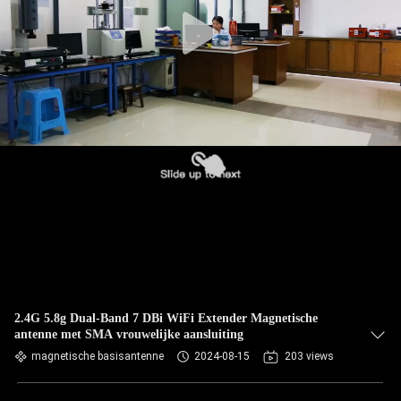
CONTACTEER
ONS
NIEUWS
GEVALLEN
VR
SITEMAP
PRIVACY
2.4G 5.8g Dual-Band 7 DBi WiFi Extender Magnetische
antenne met SMA vrouwelijke aansluiting
POLICY
magnetische basisantenne
2024-08-15
203 views